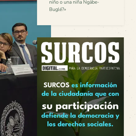
niño o una niña Ngäbe-
Buglé?»