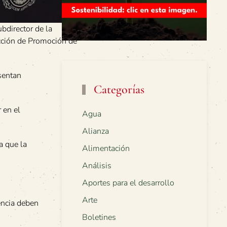
ubdirector de la
rección de Promoción de
sentan
Categorías
r en el
Agua
Alianza
a que la
Alimentación
Análisis
Aportes para el desarrollo
Arte
encia deben
Boletines