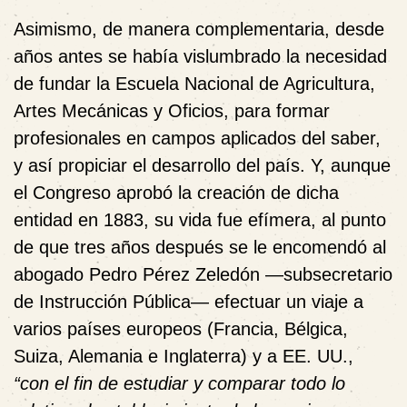
Asimismo, de manera complementaria, desde
años antes se había vislumbrado la necesidad
de fundar la
Escuela Nacional de Agricultura,
Artes Mecánicas y Oficios,
para formar
profesionales en campos aplicados del saber,
y así propiciar el desarrollo del pa
í
s. Y, aunque
el Congreso aprobó la creación de dicha
entidad
en 1883, su vida fue efímera, al punto
de que tres años después se le encomendó al
abogado Pedro P
é
rez Zeled
ó
n —subsecretario
de Instrucci
ó
n P
ú
blica— efectuar un viaje a
varios países europeos (Francia, B
é
lgica,
Suiza, Alemania e Inglaterra) y a EE. UU.,
“con el fin de estudiar y comparar todo lo