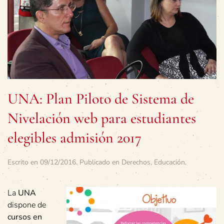
UNA: Plan Piloto de Sistema de
Nivelación web para estudiantes
elegibles admisión 2017
Escrito en
09/12/2016
. Publicado en
Derechos
,
Educación
.
La
UNA
dispone de
cursos en