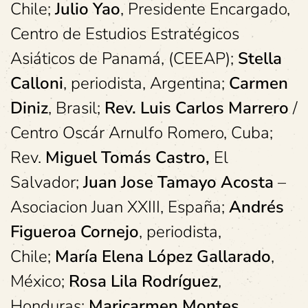
Chile;
Julio Yao
, Presidente Encargado,
Centro de Estudios Estratégicos
Asiáticos de Panamá, (CEEAP);
Stella
Calloni
, periodista, Argentina;
Carmen
Diniz
, Brasil;
Rev. Luis Carlos Marrero
/
Centro Oscár Arnulfo Romero, Cuba;
Rev.
Miguel Tomás Castro,
El
Salvador;
Juan Jose Tamayo Acosta
–
Asociacion Juan XXIII, España;
Andrés
Figueroa Cornejo
, periodista,
Chile;
María Elena López Gallarado
,
México;
Rosa Lila Rodríguez
,
Honduras;
Maricarmen Montes
,