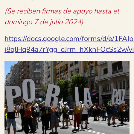
(Se reciben firmas de apoyo hasta el
domingo 7 de julio 2024)
https://docs.google.com/forms/d/e/1F
i8qlHq94a7rYgg_oJrm_hXknFOcSs2w/v