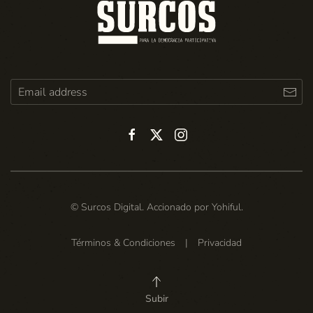
© Surcos Digital. Accionado por
Yohiful
.
Términos & Condiciones
|
Privacidad
Subir