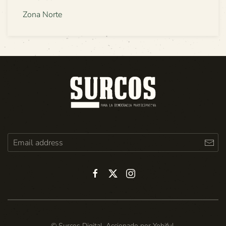
Zona Norte
© Surcos Digital. Accionado por
Yohiful
.