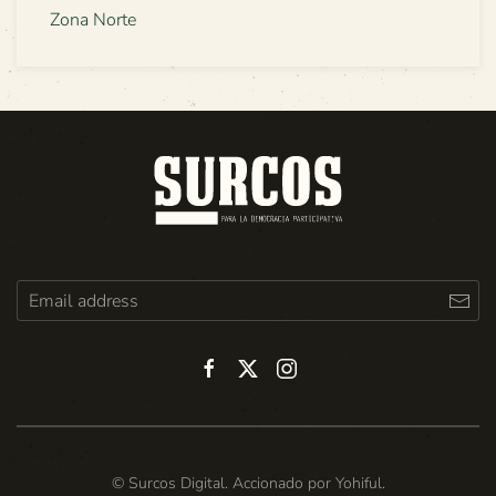
Zona Norte
© Surcos Digital. Accionado por
Yohiful
.