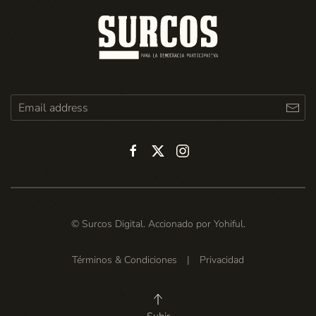
© Surcos Digital. Accionado por
Yohiful
.
Términos & Condiciones
|
Privacidad