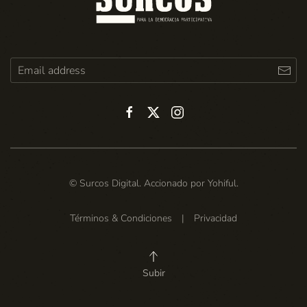
© Surcos Digital. Accionado por
Yohiful
.
Términos & Condiciones
|
Privacidad
Subir