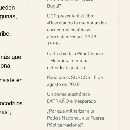
Buglé?
Pueden
UCR presentará el libro
agunas,
«Rescatando la memoria: dos
encuentros históricos
ribe,
afrocostarricenses 1978-
1996»
Carta abierta a Pilar Cisneros
a más que
– Honrar la memoria,
zona.
defender la justicia
Panoramas SURCOS | 5 de
nsiste en
agosto de 2026
Un correo electrónico
EXTRAÑO e inesperado
ocodrilos
¿Por qué militarizar a la
nas”,
Policía Nacional, a la Fuerza
Pública Nacional?