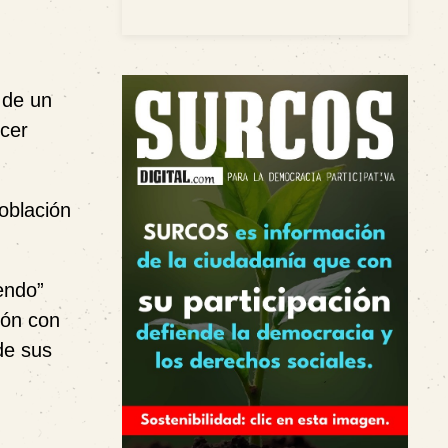
 de un
ecer
población
endo”
ión con
de sus