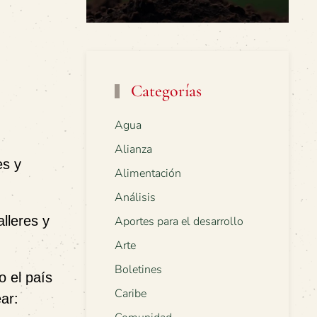
Categorías
Agua
Alianza
es y
Alimentación
Análisis
lleres y
Aportes para el desarrollo
Arte
Boletines
o el país
Caribe
ear: