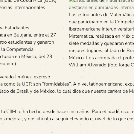
ersidad de Costa Rica (UCR)
encias internacionales
Los estudiantes de Matemática
que participaron en la Compete
ra Estudiantes
Iberoamericana Interuniversitar
zada en Bulgaria, entre el 27
Matemática, realizada en Méxi
uatro estudiantes y ganaron
siete medallas y quedaron entre
a la Competencia
mejores lugares, al lado de Bra
fectuada en México, del 23
México. Los acompaña el profe
ecuadro).
William Alvarado (foto Jorge Ca
lvarado Jiménez, expresó
a como la UCR son “formidables”. A nivel latinoamericano, expl
ado de Brasil y de México, lo cual dice que nuestra carrera de 
 la CIIM lo ha hecho desde hace cinco años. Para el académico, 
 mejorar, y nos alienta a seguir elevando el nivel de lo que e