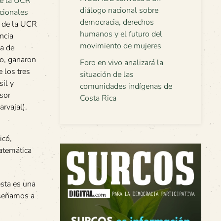
diálogo nacional sobre
democracia, derechos
 de la UCR
humanos y el futuro del
ncia
movimiento de mujeres
ia de
co, ganaron
Foro en vivo analizará la
 los tres
situación de las
sil y
comunidades indígenas de
sor
Costa Rica
rvajal).
icó,
Matemática
esta es una
nseñamos a