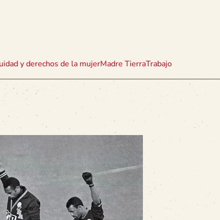
uidad y derechos de la mujer
Madre Tierra
Trabajo