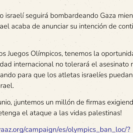
o israelí seguirá bombardeando Gaza mien
ael acaba de anunciar su intención de cont
los Juegos Olímpicos, tenemos la oportuni
ad internacional no tolerará el asesinato
tando para que los atletas israelíes puedan
srael.
nio, ¡juntemos un millón de firmas exigiend
etenga el ataque a las vidas palestinas!
avaaz.org/campaign/es/olympics_ban_loc/?