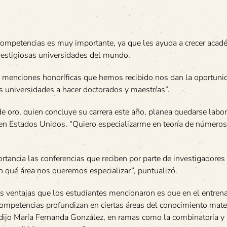
e competencias es muy importante, ya que les ayuda a crecer aca
prestigiosas universidades del mundo.
as menciones honoríficas que hemos recibido nos dan la oportuni
as universidades a hacer doctorados y maestrías”.
e oro, quien concluye su carrera este año, planea quedarse lab
 en Estados Unidos. “Quiero especializarme en teoría de números
rtancia las conferencias que reciben por parte de investigadores
n qué área nos queremos especializar”, puntualizó.
as ventajas que los estudiantes mencionaron es que en el entre
competencias profundizan en ciertas áreas del conocimiento mat
dijo María Fernanda González, en ramas como la combinatoria y l