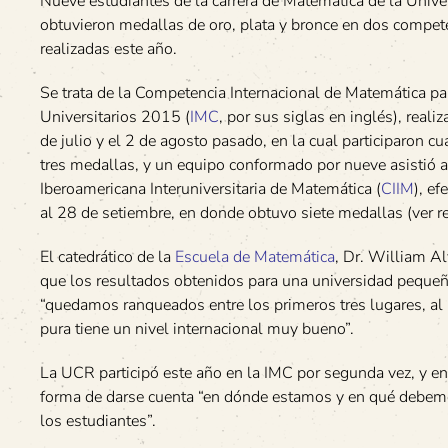
Nueve estudiantes de la carrera de Matemática de la Univ
obtuvieron medallas de oro, plata y bronce en dos compet
realizadas este año.
Se trata de la Competencia Internacional de Matemática pa
Universitarios 2015 (
IMC
, por sus siglas en inglés), reali
de julio y el 2 de agosto pasado, en la cual participaron c
tres medallas, y un equipo conformado por nueve asistió 
Iberoamericana Interuniversitaria de Matemática (
CIIM
), e
al 28 de setiembre, en donde obtuvo siete medallas (ver r
El catedrático de la
Escuela de Matemática
, Dr. William A
que los resultados obtenidos para una universidad pequeñ
“quedamos ranqueados entre los primeros tres lugares, al l
pura tiene un nivel internacional muy bueno”.
La UCR participó este año en la IMC por segunda vez, y en
forma de darse cuenta “en dónde estamos y en qué debemos
los estudiantes”.