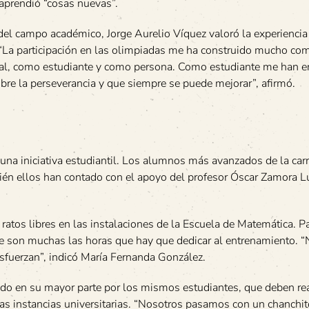
prendió “cosas nuevas”.
del campo académico, Jorge Aurelio Víquez valoró la experiencia
La participación en las olimpiadas me ha construido mucho co
al, como estudiante y como persona. Como estudiante me han 
re la perseverancia y que siempre se puede mejorar”, afirmó.
una iniciativa estudiantil. Los alumnos más avanzados de la carr
ién ellos han contado con el apoyo del profesor Óscar Zamora L
atos libres en las instalaciones de la Escuela de Matemática. Pa
a que son muchas las horas que hay que dedicar al entrenamiento.
esfuerzan”, indicó María Fernanda González.
gado en su mayor parte por los mismos estudiantes, que deben rea
ntas instancias universitarias. “Nosotros pasamos con un chanchi