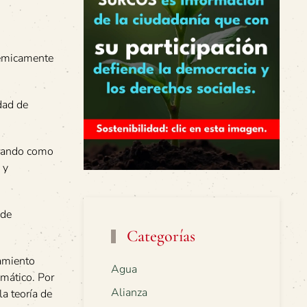
démicamente
dad de
orando como
 y
 de
Categorías
namiento
Agua
emático. Por
Alianza
a teoría de