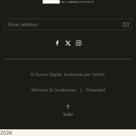
© Surcos Digital. Accionado por
Yohiful
.
Términos & Condiciones
|
Privacidad
Subir
2026