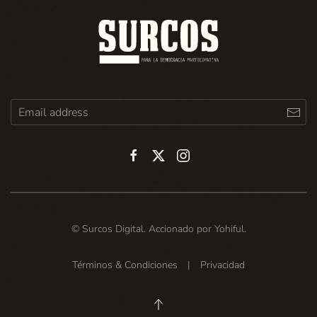
© Surcos Digital. Accionado por
Yohiful
.
Términos & Condiciones
|
Privacidad