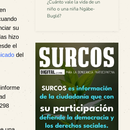
¿Cuánto vale la vida de un
niño o una niña Ngäbe-
 en
Buglé?
 cuando
ciar su
das hizo
esde el
icado
del
 informe
dad
 298
.
de una