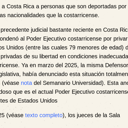
ir a Costa Rica a personas que son deportadas por
as nacionalidades que la costarricense.
recedente judicial bastante reciente en Costa Ric
 condenó al Poder Ejecutivo costarricense por priva
s Unidos (entre las cuales 79 menores de edad) 
 privadas de su libertad en condiciones inadecuada
ricense. Ya en marzo del 2025, la misma Defensor
islativa, había denunciado esta situación totalmen
as (véase
nota
del Semanario Universidad). Esta an
doso que es el actual Poder Ejecutivo costarricens
entes de Estados Unidos
025 (véase
texto completo
), los jueces de la Sala