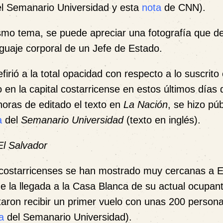
l Semanario Universidad y esta
nota
de CNN).
smo tema, se puede apreciar una fotografía que d
enguaje corporal de un Jefe de Estado.
firió a la total opacidad con respecto a lo suscrito
en la capital costarricense en estos últimos días
horas de editado el texto en
La Nación
, se hizo púb
a
del
Semanario Universidad
(texto en inglés).
El Salvador
 costarricenses se han mostrado muy cercanas a 
de la llegada a la Casa Blanca de su actual ocupant
taron recibir un primer vuelo con unas 200 person
a
del Semanario Universidad).