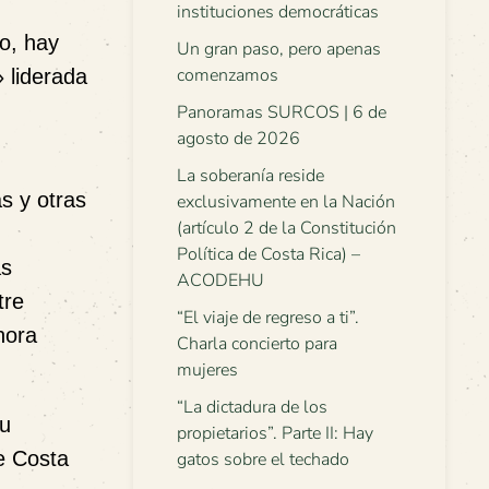
instituciones democráticas
o, hay
Un gran paso, pero apenas
comenzamos
» liderada
Panoramas SURCOS | 6 de
agosto de 2026
La soberanía reside
s y otras
exclusivamente en la Nación
(artículo 2 de la Constitución
Política de Costa Rica) –
as
ACODEHU
tre
“El viaje de regreso a ti”.
hora
Charla concierto para
mujeres
“La dictadura de los
su
propietarios”. Parte II: Hay
e Costa
gatos sobre el techado