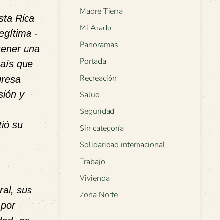
Madre Tierra
sta Rica
Mi Arado
egítima -
Panoramas
 tener una
Portada
país que
Recreación
gresa
sión y
Salud
Seguridad
tió su
Sin categoría
Solidaridad internacional
Trabajo
Vivienda
ral, sus
Zona Norte
 por