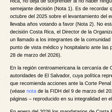
Rica, no deja de sorprender al no haber ning
semejante decisión (
Nota 1
). Es de recordar 
octubre del 2025 sobre el levantamiento del
llevaba años votando a favor (
Nota 2
). No es
decisión Costa Rica, el Director de la Organ
un llamado a los integrantes de la comunidad
punto de vista médico y hospitalario ante las 
28 de marzo del 2026).
En la región centroamericana la cercanía de 
autoridades de El Salvador, cuya política repr
que recomienda acciones ante la Corte Penal
(véase
nota
de la FIDH del 9 de marzo del 2
páginas – reproducido en su integralidad en el
En enero del 2026 los mandatarios de Costa R