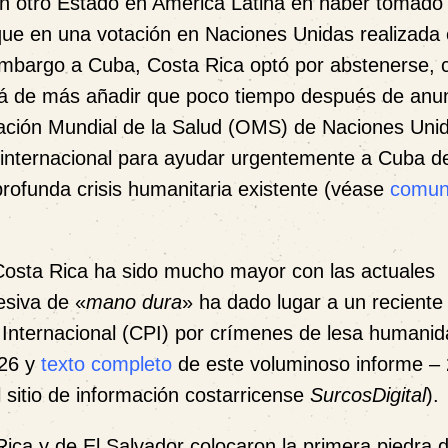
ún otro Estado en América Latina en haber tomado
que en una votación en Naciones Unidas realizada
 embargo a Cuba, Costa Rica optó por abstenerse,
tá de más añadir que poco tiempo después de anun
ización Mundial de la Salud (OMS) de Naciones Uni
 internacional para ayudar urgentemente a Cuba d
profunda crisis humanitaria existente (véase
comun
Costa Rica ha sido mucho mayor con las actuales
esiva de «
mano dura
» ha dado lugar a un reciente
 Internacional (CPI) por crímenes de lesa humani
026 y
texto completo
de este voluminoso informe –
 sitio de información costarricense
SurcosDigital
)
ica y de El Salvador colocaron la primera piedra 