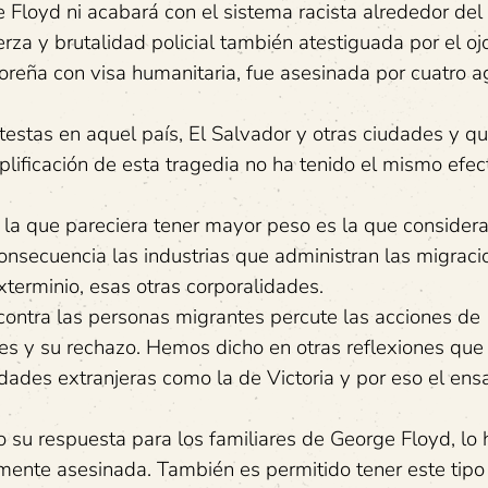
de Floyd ni acabará con el sistema racista alrededor de
za y brutalidad policial también atestiguada por el oj
adoreña con visa humanitaria, fue asesinada por cuatro 
estas en aquel país, El Salvador y otras ciudades y qu
ificación de esta tragedia no ha tenido el mismo efect
la que pareciera tener mayor peso es la que considera
onsecuencia las industrias que administran las migraci
xterminio, esas otras corporalidades.
o contra las personas migrantes percute las acciones de
les y su rechazo. Hemos dicho en otras reflexiones que 
dades extranjeras como la de Victoria y por eso el en
o su respuesta para los familiares de George Floyd, lo
mente asesinada. También es permitido tener este tipo