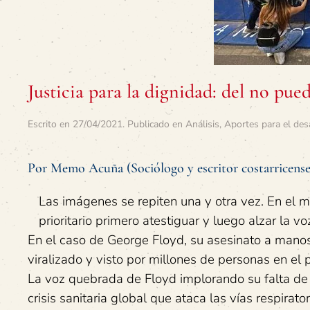
Justicia para la dignidad: del no pue
Escrito en
27/04/2021
. Publicado en
Análisis
,
Aportes para el des
Por Memo Acuña (Sociólogo y escritor costarricense
Las imágenes se repiten una y otra vez. En el 
prioritario primero atestiguar y luego alzar la
En el caso de George Floyd, su asesinato a manos
viralizado y visto por millones de personas en el 
La voz quebrada de Floyd implorando su falta de
crisis sanitaria global que ataca las vías respirat