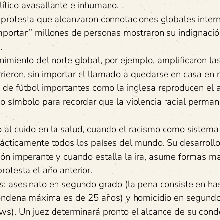
ítico avasallante e inhumano.
 protesta que alcanzaron connotaciones globales intern
mportan” millones de personas mostraron su indignació
.
enimiento del norte global, por ejemplo, amplificaron la
ieron, sin importar el llamado a quedarse en casa en
 de fútbol importantes como la inglesa reproducen el 
omo símbolo para recordar que la violencia racial perm
 al cuido en la salud, cuando el racismo como sistema
rácticamente todos los países del mundo. Su desarrollo
ción imperante y cuando estalla la ira, asume formas m
otesta el año anterior.
s: asesinato en segundo grado (la pena consiste en ha
 condena máxima es de 25 años) y homicidio en segund
ws). Un juez determinará pronto el alcance de su cond