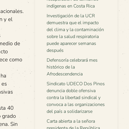
indígenas en Costa Rica
acionales.
Investigación de la UCR
n y el
demuestra que el impacto
del clima y la contaminación
s
sobre la salud respiratoria
 medio de
puede aparecer semanas
después
acto
anece como
Defensoría celebrará mes
histórico de la
Afrodescendencia
 ha
 es
Sindicato UDECO Dos Pinos
denuncia doble ofensiva
asivas
contra la libertad sindical y
convoca a las organizaciones
sta 40
del país a solidarizarse
o grado
Carta abierta a la señora
ena. Sin
presidenta de la República