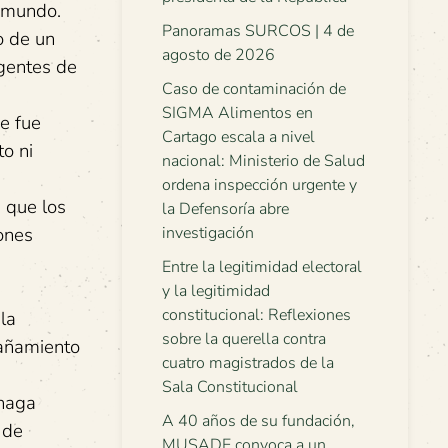
l mundo.
Panoramas SURCOS | 4 de
o de un
agosto de 2026
agentes de
Caso de contaminación de
SIGMA Alimentos en
e fue
Cartago escala a nivel
o ni
nacional: Ministerio de Salud
ordena inspección urgente y
 que los
la Defensoría abre
ones
investigación
Entre la legitimidad electoral
y la legitimidad
constitucional: Reflexiones
la
sobre la querella contra
sañamiento
cuatro magistrados de la
Sala Constitucional
 haga
A 40 años de su fundación,
 de
MUSADE convoca a un