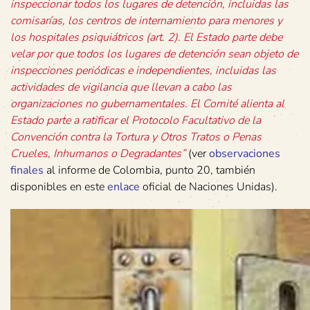
inspeccionar todos los lugares de detención, incluidas las
comisarías, los centros de internamiento para menores y
los hospitales psiquiátricos (art. 2). El Estado parte debe
velar por que todos los lugares de detención sean objeto de
inspecciones periódicas e independientes, incluidas las
actividades de vigilancia que llevan a cabo las
organizaciones no gubernamentales. El Comité alienta al
Estado parte a ratificar el Protocolo Facultativo de la
Convención contra la Tortura y Otros Tratos o Penas
Crueles, Inhumanos o Degradantes”
(ver
observaciones
finales
al informe de Colombia, punto 20, también
disponibles en este
enlace
oficial de Naciones Unidas).