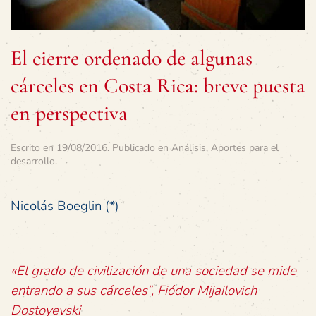
El cierre ordenado de algunas
cárceles en Costa Rica: breve puesta
en perspectiva
Escrito en
19/08/2016
. Publicado en
Análisis
,
Aportes para el
desarrollo
.
Nicolás Boeglin (*)
«El grado de civilización de una sociedad se mide
entrando a sus cárceles”, Fiódor Mijailovich
Dostoyevski