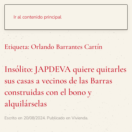
Portada
Temas
Ir al contenido principal
Etiqueta:
Orlando Barrantes Cartín
Insólito: JAPDEVA quiere quitarles
sus casas a vecinos de las Barras
construidas con el bono y
alquilárselas
Escrito en
20/08/2024
. Publicado en
Vivienda
.