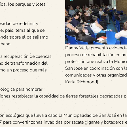
os, los parques y lotes
sidad de redefinir y
el país, tema al que se
nencia sobre el paisajismo
rbano.
Danny Valle presentó evidencia
proceso de rehabilitación en ár
 la recuperación de cuencas
protección que realiza la Munic
dad de transformación del
San José en coordinación con l
 como un proceso que más
comunidades y otras organizaci
Karla Richmond).
ecológica para nombrar
ones restablecer la capacidad de tierras forestales degradadas p
ón ecológica que lleva a cabo la Municipalidad de San José en la
 para convertir zonas invadidas por zacate gigante y botaderos