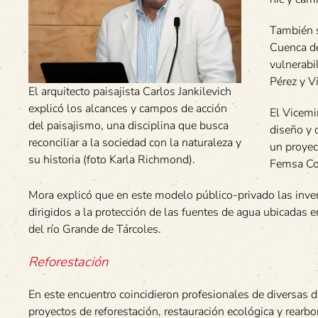
También s
Cuenca de
vulnerabi
Pérez y V
El arquitecto paisajista Carlos Jankilevich
explicó los alcances y campos de acción
El Vicemi
del paisajismo, una disciplina que busca
diseño y 
reconciliar a la sociedad con la naturaleza y
un proyec
su historia (foto Karla Richmond).
Femsa Coc
Mora explicó que en este modelo público-privado las inver
dirigidos a la protección de las fuentes de agua ubicadas e
del río Grande de Tárcoles.
Reforestación
En este encuentro coincidieron profesionales de diversas d
proyectos de reforestación, restauración ecológica y rearbo