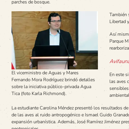
parches de bosque.
También s
Libertad 
Así mismo
Parque Me
rearboriz
Avifaun
El viceministro de Aguas y Mares
En este s
Fernando Mora Rodríguez brindó detalles
las aves 
sobre la iniciativa público-privada Agua
sensibles
Tica (foto Karla Richmond).
ambiental
La estudiante Carolina Méndez presentó los resultados de s
de las aves al ruido antropogénico e Ismael Guido Granad
expansión urbanística. Además, José Ramírez Jiménez pre
neotropicales.