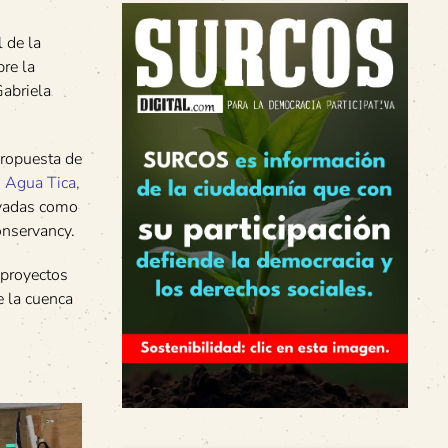
 de la
re la
Gabriela
propuesta de
:
Agua Tica
,
ivadas como
onservancy.
 proyectos
e la cuenca