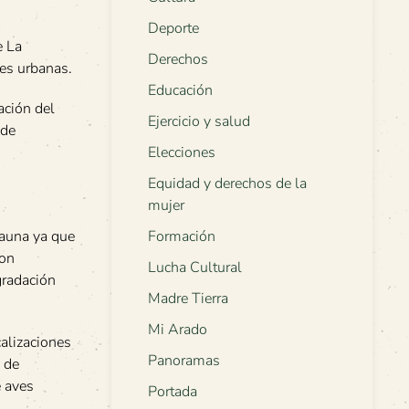
Deporte
e La
Derechos
des urbanas.
Educación
ación del
Ejercicio y salud
 de
Elecciones
Equidad y derechos de la
mujer
fauna ya que
Formación
son
Lucha Cultural
gradación
Madre Tierra
Mi Arado
calizaciones
Panoramas
 de
e aves
Portada