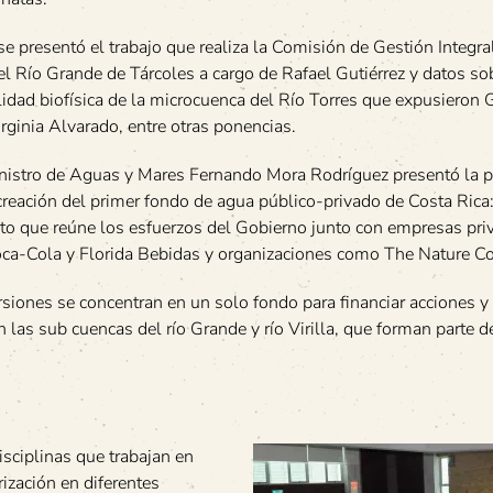
e presentó el trabajo que realiza la Comisión de Gestión Integral
l Río Grande de Tárcoles a cargo de Rafael Gutiérrez y datos sob
lidad biofísica de la microcuenca del Río Torres que expusieron 
irginia Alvarado, entre otras ponencias.
nistro de Aguas y Mares Fernando Mora Rodríguez presentó la 
creación del primer fondo de agua público-privado de Costa Rica
to que reúne los esfuerzos del Gobierno junto con empresas pr
a-Cola y Florida Bebidas y organizaciones como The Nature C
siones se concentran en un solo fondo para financiar acciones y
n las sub cuencas del río Grande y río Virilla, que forman parte d
isciplinas que trabajan en
rización en diferentes