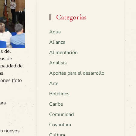
Categorías
Agua
Alianza
s del
Alimentación
eas de
Análisis
ipalidad de
as
Aportes para el desarrollo
ones (foto
Arte
Boletines
ara
Caribe
Comunidad
Coyuntura
 en nuevos
Cultura