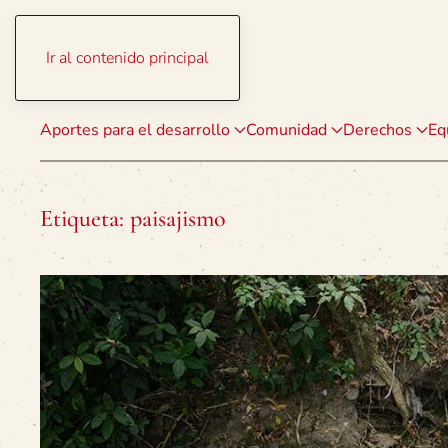
Ir al contenido principal
Aportes para el desarrollo
Comunidad
Derechos
Eq
Etiqueta:
paisajismo