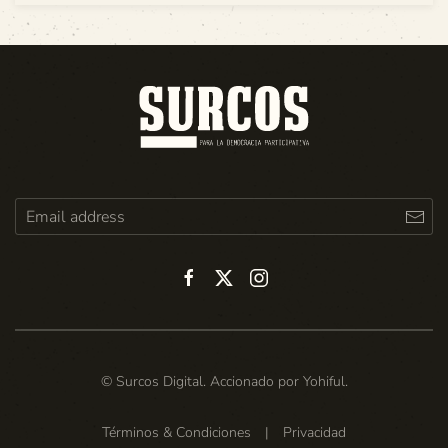
© Surcos Digital. Accionado por
Yohiful
.
Términos & Condiciones
|
Privacidad