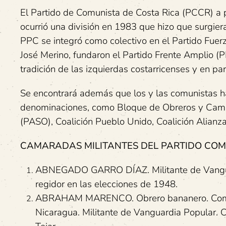
El Partido de Comunista de Costa Rica (PCCR) a 
ocurrió una división en 1983 que hizo que surgie
PPC se integró como colectivo en el Partido Fue
José Merino, fundaron el Partido Frente Amplio (PF
tradición de las izquierdas costarricenses y en pa
Se encontrará además que los y las comunistas han
denominaciones, como Bloque de Obreros y Campes
(PASO), Coalición Pueblo Unido, Coalición Alianz
CAMARADAS MILITANTES DEL PARTIDO COMU
ABNEGADO GARRO DÍAZ. Militante de Vanguar
regidor en las elecciones de 1948.
ABRAHAM MARENCO. Obrero bananero. Combati
Nicaragua. Militante de Vanguardia Popular. Co