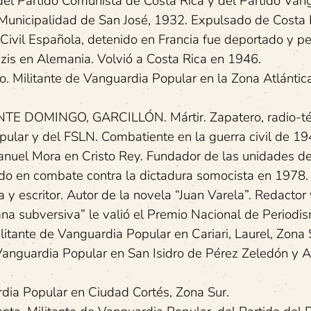
 Partido Comunista de Costa Rica y del Partido Van
 Municipalidad de San José, 1932. Expulsado de Costa 
a Civil Española, detenido en Francia fue deportado y 
zis en Alemania. Volvió a Costa Rica en 1946.
litante de Vanguardia Popular en la Zona Atlántica
MINGO, GARCILLÓN. Mártir. Zapatero, radio-téc
pular y del FSLN. Combatiente en la guerra civil de 19
Manuel Mora en Cristo Rey. Fundador de las unidades d
aído en combate contra la dictadura somocista en 1978.
scritor. Autor de la novela “Juan Varela”. Redactor 
na subversiva” le valió el Premio Nacional de Periodi
te de Vanguardia Popular en Cariari, Laurel, Zona 
guardia Popular en San Isidro de Pérez Zeledón y Al
a Popular en Ciudad Cortés, Zona Sur.