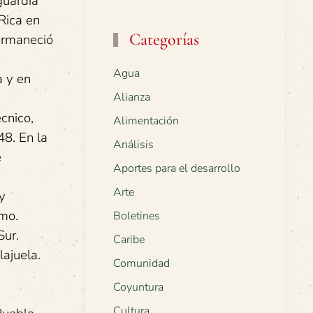
guardia
Rica en
Categorías
permaneció
Agua
 y en
Alianza
nico,
Alimentación
48. En la
Análisis
e
Aportes para el desarrollo
Arte
y
smo.
Boletines
Sur.
Caribe
ajuela.
Comunidad
Coyuntura
Cultura