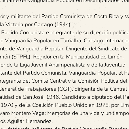
litante de Vanguardia Popular en Desamparados, San
 militante del Partido Comunista de Costa Rica y V
la Victoria por Cartago (1944).
ido Comunista e integrante de su dirección política
anguardia Popular en Turrialba, Cartago. Internacion
te de Vanguardia Popular. Dirigente del Sindicato de
Limón (STPFL). Regidor en la Municipalidad de Limón.
la Liga Juvenil Antiimperialista y de la Juventud
itante del Partido Comunista, Vanguardia Popular, el Pa
tegrante del Comité Central y la Comisión Política del
eneral de Trabajadores (CGT), dirigente de la Central 
alidad de San José, 1946. Candidato a diputado del Pa
e 1970 y de la Coalición Pueblo Unido en 1978, por Lim
varo Montero Vega: Memorias de una vida y un tiempo
elos Aguilar Hernández.