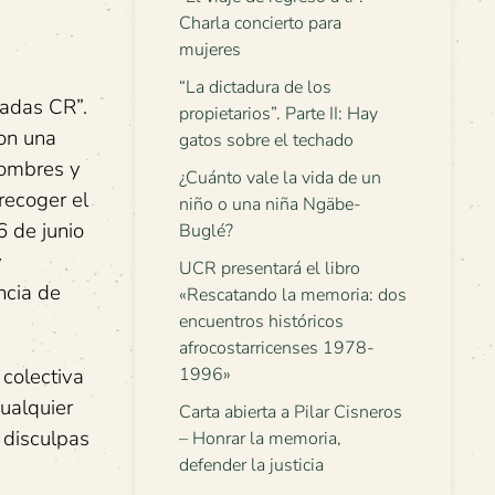
Charla concierto para
mujeres
“La dictadura de los
adas CR”.
propietarios”. Parte II: Hay
con una
gatos sobre el techado
nombres y
¿Cuánto vale la vida de un
recoger el
niño o una niña Ngäbe-
 de junio
Buglé?
y
UCR presentará el libro
ncia de
«Rescatando la memoria: dos
encuentros históricos
afrocostarricenses 1978-
colectiva
1996»
cualquier
Carta abierta a Pilar Cisneros
 disculpas
– Honrar la memoria,
defender la justicia