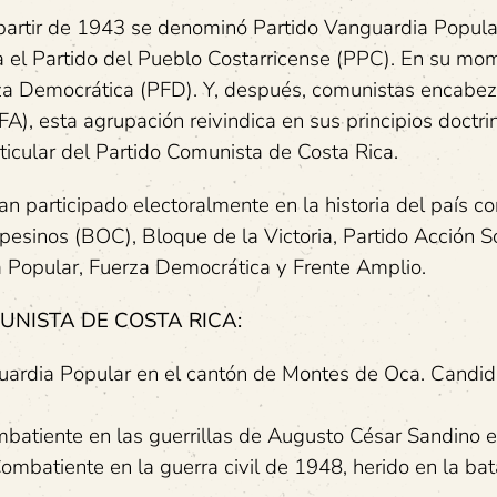
partir de 1943 se denominó Partido Vanguardia Popula
ra el Partido del Pueblo Costarricense (PPC). En su mo
rza Democrática (PFD). Y, después, comunistas encabe
A), esta agrupación reivindica en sus principios doctrin
rticular del Partido Comunista de Costa Rica.
 participado electoralmente en la historia del país co
inos (BOC), Bloque de la Victoria, Partido Acción So
a Popular, Fuerza Democrática y Frente Amplio.
NISTA DE COSTA RICA:
dia Popular en el cantón de Montes de Oca. Candid
ente en las guerrillas de Augusto César Sandino 
mbatiente en la guerra civil de 1948, herido en la bat