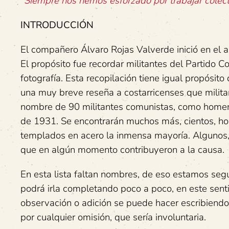
“Siempre nos hemos esforzado por trabajar colec
INTRODUCCIÓN
El compañero Álvaro Rojas Valverde inició en e
El propósito fue recordar militantes del Partido
fotografía. Esta recopilación tiene igual propósi
una muy breve reseña a costarricenses que militaro
nombre de 90 militantes comunistas, como homena
de 1931. Se encontrarán muchos más, cientos, hom
templados en acero la inmensa mayoría. Algunos, 
que en algún momento contribuyeron a la causa.
En esta lista faltan nombres, de eso estamos seg
podrá irla completando poco a poco, en este sentid
observación o adición se puede hacer escribiendo
por cualquier omisión, que sería involuntaria.