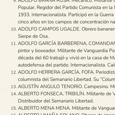
ADOLFO BRAÑA ROSA. Mecánico. Militante del
Popular. Regidor del Partido Comunista en la
1933. Internacionalista. Participó en la Guerr
cinco años en los campos de concentración na
ADOLFO CAMPOS UGALDE. Obrero bananero. Mi
Sierpe de Osa.
ADOLFO GARCÍA BARBERENA, COMANDANTE DO
pintor y boxeador. Militante de Vanguardia Po
década del 60 trabajó y vivió en la casa de 
autodefensa del partido. Internacionalista. C
ADOLFO HERRERA GARCÍA, FOFA. Periodista y e
columnista del Semanario Libertad. Su “Colum
AGUSTÍN ANGULO TENORIO. Campesino. Militan
ALBERTO FONSECA, TRIBILÍN. Militante de Van
Distribuidor del Semanario Libertad.
ALBERTO MENA MENA. Militante de Vanguardi