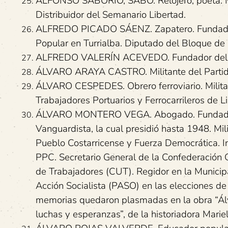
ALFONSO SABORIO, SABO. Relojero, poeta. Mi
Distribuidor del Semanario Libertad.
ALFREDO PICADO SÁENZ. Zapatero. Fundador y
Popular en Turrialba. Diputado del Bloque de 
ALFREDO VALERÍN ACEVEDO. Fundador del Part
ÁLVARO ARAYA CASTRO. Militante del Partido V
ÁLVARO CESPEDES. Obrero ferroviario. Militan
Trabajadores Portuarios y Ferrocarrileros de 
ÁLVARO MONTERO VEGA. Abogado. Fundador de 
Vanguardista, la cual presidió hasta 1948. Mil
Pueblo Costarricense y Fuerza Democrática. In
PPC. Secretario General de la Confederación G
de Trabajadores (CUT). Regidor en la Municip
Acción Socialista (PASO) en las elecciones d
memorias quedaron plasmadas en la obra “Ál
luchas y esperanzas”, de la historiadora Mari