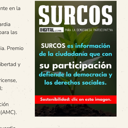
nte en la
ardia
para las
ia. Premio
ibertad y
icense,
l:
ción
s (AMC).