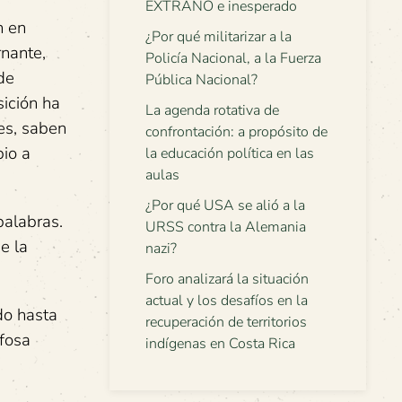
EXTRAÑO e inesperado
n en
¿Por qué militarizar a la
rnante,
Policía Nacional, a la Fuerza
de
Pública Nacional?
sición ha
La agenda rotativa de
es, saben
confrontación: a propósito de
bio a
la educación política en las
aulas
¿Por qué USA se alió a la
palabras.
URSS contra la Alemania
e la
nazi?
Foro analizará la situación
actual y los desafíos en la
do hasta
recuperación de territorios
 fosa
indígenas en Costa Rica