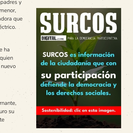
 padres y
 menor,
tadora que
ctrico.
e ha
(quien
l nuevo
rnante,
uro su
te