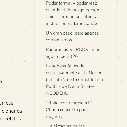
Poder formal y poder real:
cuando el liderazgo personal
quiere imponerse sobre las
instituciones democráticas
Un gran paso, pero apenas
comenzamos
Panoramas SURCOS | 6 de
agosto de 2026
La soberanía reside
exclusivamente en la Nación
(artículo 2 de la Constitución
e
Política de Costa Rica) –
ACODEHU
ínicas
“El viaje de regreso a ti”.
Charla concierto para
ncionarios
mujeres
ernet, los
as
“La dictadura de los