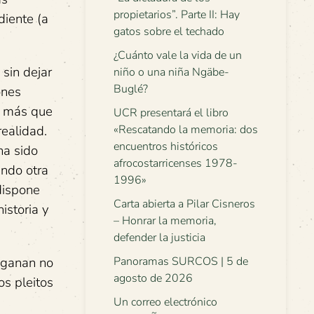
propietarios”. Parte II: Hay
diente (a
gatos sobre el techado
¿Cuánto vale la vida de un
 sin dejar
niño o una niña Ngäbe-
Buglé?
ones
s, más que
UCR presentará el libro
realidad.
«Rescatando la memoria: dos
encuentros históricos
ha sido
afrocostarricenses 1978-
endo otra
1996»
dispone
Carta abierta a Pilar Cisneros
istoria y
– Honrar la memoria,
defender la justicia
o ganan no
Panoramas SURCOS | 5 de
agosto de 2026
os pleitos
Un correo electrónico