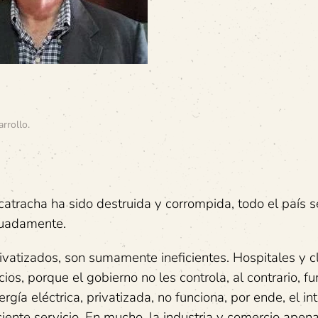
arrollo
.
catracha ha sido destruida y corrompida, todo el país s
cuadamente.
rivatizados, son sumamente ineficientes. Hospitales y cl
os, porque el gobierno no les controla, al contrario, fu
gía eléctrica, privatizada, no funciona, por ende, el int
ciente servicio. En mucho, la industria y comercio apen