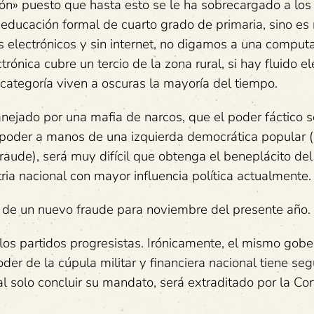
n» puesto que hasta esto se le ha sobrecargado a los
educación formal de cuarto grado de primaria, sino es
s electrónicos y sin internet, no digamos a una compu
ónica cubre un tercio de la zona rural, si hay fluido elé
categoría viven a oscuras la mayoría del tiempo.
ejado por una mafia de narcos, que el poder fáctico s
 poder a manos de una izquierda democrática popular 
fraude), será muy difícil que obtenga el beneplácito de
ia nacional con mayor influencia política actualmente.
 de un nuevo fraude para noviembre del presente año.
a los partidos progresistas. Irónicamente, el mismo gobe
er de la cúpula militar y financiera nacional tiene seg
l solo concluir su mandato, será extraditado por la Cor