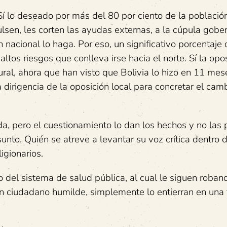
 Sí lo deseado por más del 80 por ciento de la població
sen, les corten las ayudas externas, a la cúpula gobe
nacional lo haga. Por eso, un significativo porcentaje 
ltos riesgos que conlleva irse hacia el norte. Sí la opo
ural, ahora que han visto que Bolivia lo hizo en 11 mes
 dirigencia de la oposición local para concretar el cam
da, pero el cuestionamiento lo dan los hechos y no las 
to. Quién se atreve a levantar su voz crítica dentro d
igionarios.
 del sistema de salud pública, al cual le siguen roban
n ciudadano humilde, simplemente lo entierran en una