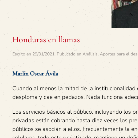
Honduras en llamas
Escrito en
29/01/2021
. Publicado en
Análisis
,
Aportes para el des
Marlin Oscar Ávila
Cuando al menos la mitad de la institucionalidad 
desploma y cae en pedazos. Nada funciona ade
Los servicios básicos al público, incluyendo los p
privadas están cobrando hasta diez veces los preci
públicos se asocian a ellos. Frecuentemente la ener
celulares, todo esto privatizado, mantiene un defi