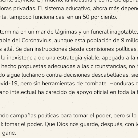
adoras privadas. El sistema educativo, ahora más depen
nte, tampoco funciona casi en un 50 por ciento.
termina en un mar de lágrimas y un funeral inagotable,
iable del Coronavirus, aunque esta población de 9 mill
s allá. Se dan instrucciones desde comisiones política
la inexistencia de una estrategia viable, apegada a la 
a hecho propuestas adecuadas a las circunstancias, no 
ndo sigue luchando contra decisiones descabelladas, si
 Covid-19, pero sin herramientas de combate. Honduras 
no intelectual ha carecido de apoyo oficial en toda la h
ndo campañas políticas para tomar el poder, pero sí l
lí: tomar el poder. Que Dios nos guarde, después, con l
e gane.