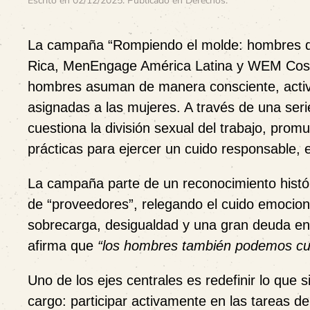
Escrito en
02/12/2025
. Publicado en
Derechos
.
La campaña
“Rompiendo el molde: hombres q
Rica
,
MenEngage América Latina
y
WEM Cost
hombres asuman de manera consciente, activa 
asignadas a las mujeres. A través de una seri
cuestiona la división sexual del trabajo, prom
prácticas para ejercer un cuido responsable, e
La campaña parte de un reconocimiento histór
de “proveedores”, relegando el cuido emocion
sobrecarga
,
desigualdad
y una gran deuda en l
afirma que
“los hombres también podemos cu
Uno de los ejes centrales es redefinir lo que s
cargo
: participar activamente en las tareas d