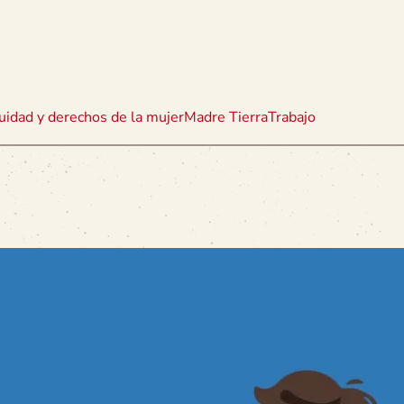
uidad y derechos de la mujer
Madre Tierra
Trabajo