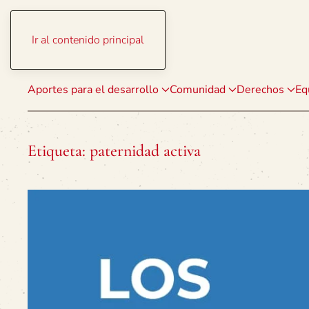
Ir al contenido principal
Aportes para el desarrollo
Comunidad
Derechos
Eq
Etiqueta:
paternidad activa