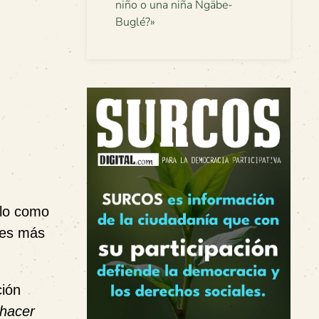
niño o una niña Ngäbe-
Buglé?»
rlo como
ares más
ción
 hacer