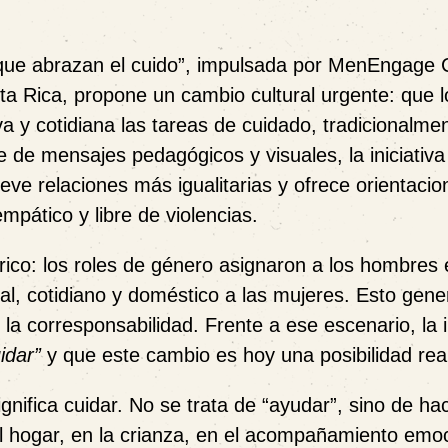
ue abrazan el cuido”
, impulsada por
MenEngage 
a Rica
, propone un cambio cultural urgente: que l
y cotidiana las tareas de cuidado, tradicionalme
e de mensajes pedagógicos y visuales, la iniciativa
ueve relaciones más igualitarias y ofrece orientacio
mpático y libre de violencias.
ico: los roles de género asignaron a los hombres 
al, cotidiano y doméstico a las mujeres. Esto gene
a corresponsabilidad. Frente a ese escenario, la in
idar”
y que este cambio es hoy una posibilidad real
ignifica cuidar. No se trata de “ayudar”, sino de
ha
el hogar, en la crianza, en el acompañamiento emoc