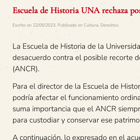
Escuela de Historia UNA rechaza pos
Escrito en
22/05/2023
. Publicado en
Cultura
,
Derechos
.
La Escuela de Historia de la Universid
desacuerdo contra el posible recorte 
(ANCR).
Para el director de la Escuela de Histo
podría afectar el funcionamiento ordin
suma importancia que el ANCR siempre 
para custodiar y conservar ese patrimon
A continuación, lo expresado en el ac