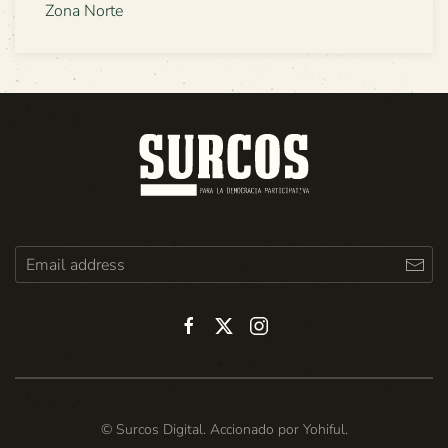
Zona Norte
© Surcos Digital. Accionado por
Yohiful
.