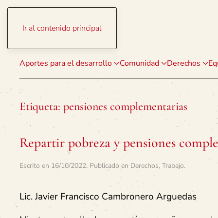
Ir al contenido principal
Aportes para el desarrollo
Comunidad
Derechos
Eq
Etiqueta:
pensiones complementarias
Repartir pobreza y pensiones compl
Escrito en
16/10/2022
. Publicado en
Derechos
,
Trabajo
.
Lic. Javier Francisco Cambronero Arguedas