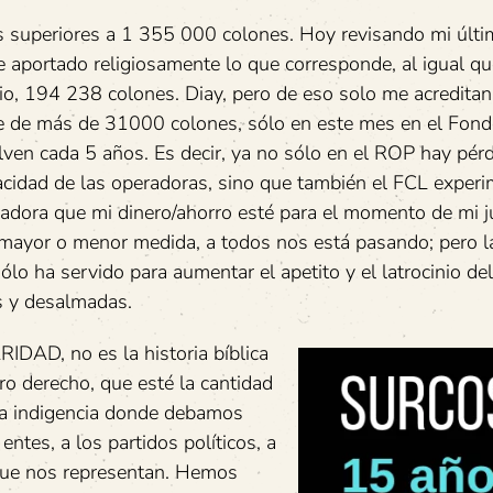
s superiores a 1 355 000 colones. Hoy revisando mi últi
aportado religiosamente lo que corresponde, al igual qu
rio, 194 238 colones. Diay, pero de eso solo me acredita
te de más de 31000 colones, sólo en este mes en el Fon
elven cada 5 años. Es decir, ya no sólo en el ROP hay pér
acidad de las operadoras, sino que también el FCL exper
adora que mi dinero/ahorro esté para el momento de mi ju
mayor o menor medida, a todos nos está pasando; pero la
lo ha servido para aumentar el apetito y el latrocinio de
s y desalmadas.
DAD, no es la historia bíblica
ro derecho, que esté la cantidad
la indigencia donde debamos
ntes, a los partidos políticos, a
 que nos representan. Hemos