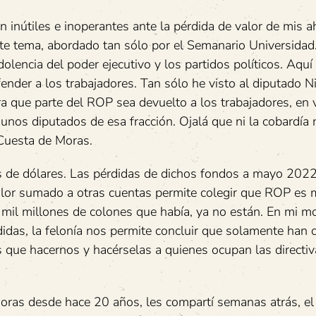
inútiles e inoperantes ante la pérdida de valor de mis ah
ste tema, abordado tan sólo por el Semanario Universidad
olencia del poder ejecutivo y los partidos políticos. Aquí
nder a los trabajadores. Tan sólo he visto al diputado Ni
 que parte del ROP sea devuelto a los trabajadores, en v
os diputados de esa fracción. Ojalá que ni la cobardía n
Cuesta de Moras.
es de dólares. Las pérdidas de dichos fondos a mayo 202
alor sumado a otras cuentas permite colegir que ROP es
l millones de colones que había, ya no están. En mi m
didas, la felonía nos permite concluir que solamente han
 que hacernos y hacérselas a quienes ocupan las directiv
oras desde hace 20 años, les compartí semanas atrás, el