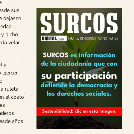
e
esde sus
me dejasen
 edad
-y dicho
eda velar
N y
 ejercer
e
a ruleta
n el costo
las
aderos
desde años