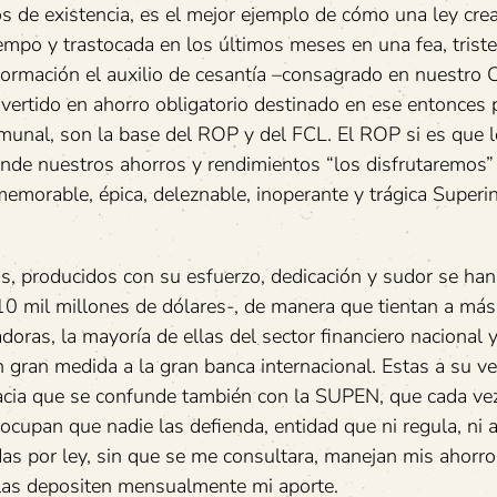
s de existencia, es el mejor ejemplo de cómo una ley cre
empo y trastocada en los últimos meses en una fea, triste
formación el auxilio de cesantía –consagrado en nuestro 
nvertido en ahorro obligatorio destinado en ese entonces 
munal, son la base del ROP y del FCL. El ROP si es que l
nde nuestros ahorros y rendimientos “los disfrutaremos” 
memorable, épica, deleznable, inoperante y trágica Superi
s, producidos con su esfuerzo, dedicación y sudor se han
0 mil millones de dólares-, de manera que tientan a más
doras, la mayoría de ellas del sector financiero nacional 
n gran medida a la gran banca internacional. Estas a su v
acia que se confunde también con la SUPEN, que cada ve
cupan que nadie las defienda, entidad que ni regula, ni al
adas por ley, sin que se me consultara, manejan mis ahorr
ellas depositen mensualmente mi aporte.