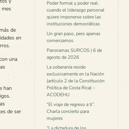
tos y
Poder formal y poder real:
a mes
cuando el liderazgo personal
quiere imponerse sobre las
instituciones democráticas
 más de
Un gran paso, pero apenas
tidades en
comenzamos
rros.
Panoramas SURCOS | 6 de
agosto de 2026
 con una
las
La soberanía reside
exclusivamente en la Nación
(artículo 2 de la Constitución
te han
Política de Costa Rica) –
ACODEHU
igos.
nas
“El viaje de regreso a ti”.
tes de ser
Charla concierto para
mujeres
“La dictadura de los