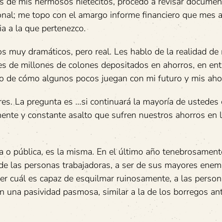
 de mis hermosos nietecitos, procedo a revisar documen
onal; me topo con el amargo informe financiero que mes 
 a la que pertenezco.
s muy dramáticos, pero real. Les hablo de la realidad de
les de millones de colones depositados en ahorros, en en
no de cómo algunos pocos juegan con mi futuro y mis aho
res. La pregunta es …si continuará la mayoría de ustedes
nente y constante asalto que sufren nuestros ahorros en 
ada o pública, es la misma. En el último año tenebrosamen
de las personas trabajadoras, a ser de sus mayores enem
ver cuál es capaz de esquilmar ruinosamente, a las perso
on una pasividad pasmosa, similar a la de los borregos an