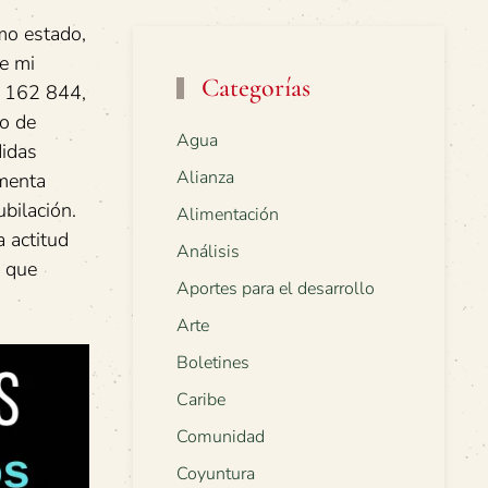
mo estado,
e mi
Categorías
n 162 844,
do de
Agua
didas
Alianza
imenta
bilación.
Alimentación
 actitud
Análisis
l que
Aportes para el desarrollo
Arte
Boletines
Caribe
Comunidad
Coyuntura