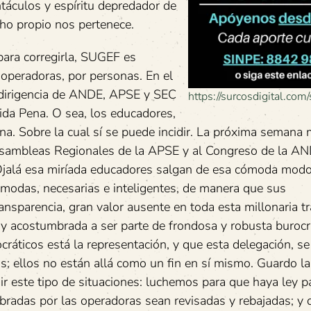
ntáculos y espíritu depredador de
ho propio nos pertenece.
ara corregirla, SUGEF es
s operadoras, por personas. En el
 dirigencia de ANDE, APSE y SEC
https://surcosdigital.com/
ida Pena. O sea, los educadores,
na. Sobre la cual sí se puede incidir. La próxima semana 
Asambleas Regionales de la APSE y al Congreso de la AN
 Ojalá esa miríada educadores salgan de esa cómoda modo
ómodas, necesarias e inteligentes, de manera que sus
ansparencia, gran valor ausente en toda esta millonaria t
 y acostumbrada a ser parte de frondosa y robusta burocr
ráticos está la representación, y que esta delegación, se
s; ellos no están allá como un fin en sí mismo. Guardo la
r este tipo de situaciones: luchemos para que haya ley p
bradas por las operadoras sean revisadas y rebajadas; y 