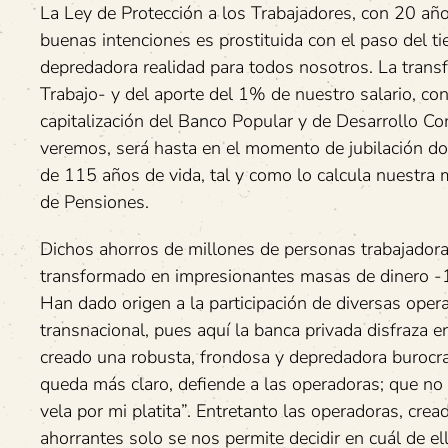
La Ley de Protección a los Trabajadores, con 20 año
buenas intenciones es prostituida con el paso del ti
depredadora realidad para todos nosotros. La trans
Trabajo- y del aporte del 1% de nuestro salario, co
capitalización del Banco Popular y de Desarrollo Co
veremos, será hasta en el momento de jubilación do
de 115 años de vida, tal y como lo calcula nuestra 
de Pensiones.
Dichos ahorros de millones de personas trabajadora
transformado en impresionantes masas de dinero -1
Han dado origen a la participación de diversas opera
transnacional, pues aquí la banca privada disfraza e
creado una robusta, frondosa y depredadora burocr
queda más claro, defiende a las operadoras; que no o
vela por mi platita”. Entretanto las operadoras, cre
ahorrantes solo se nos permite decidir en cuál de 