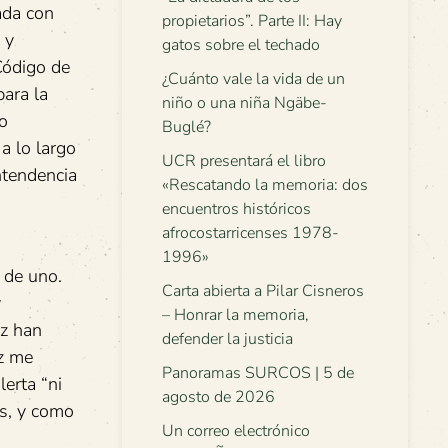
ada con
propietarios”. Parte II: Hay
 y
gatos sobre el techado
Código de
¿Cuánto vale la vida de un
para la
niño o una niña Ngäbe-
o
Buglé?
a lo largo
UCR presentará el libro
ntendencia
«Rescatando la memoria: dos
encuentros históricos
afrocostarricenses 1978-
1996»
 de uno.
Carta abierta a Pilar Cisneros
y
– Honrar la memoria,
ez han
defender la justicia
z me
Panoramas SURCOS | 5 de
erta “ni
agosto de 2026
os, y como
Un correo electrónico