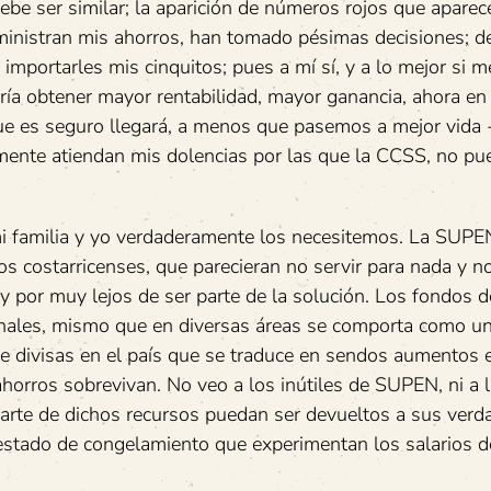
ebe ser similar; la aparición de números rojos que aparec
ministran mis ahorros, han tomado pésimas decisiones; d
importarles mis cinquitos; pues a mí sí, y a lo mejor si 
ría obtener mayor rentabilidad, mayor ganancia, ahora en
ue es seguro llegará, a menos que pasemos a mejor vida 
mente atiendan mis dolencias por las que la CCSS, no pu
mi familia y yo verdaderamente los necesitemos. La SUPE
costarricenses, que parecieran no servir para nada y no
y por muy lejos de ser parte de la solución. Los fondos d
nales, mismo que en diversas áreas se comporta como un
 divisas en el país que se traduce en sendos aumentos e
ahorros sobrevivan. No veo a los inútiles de SUPEN, ni a 
rte de dichos recursos puedan ser devueltos a sus verd
 estado de congelamiento que experimentan los salarios 