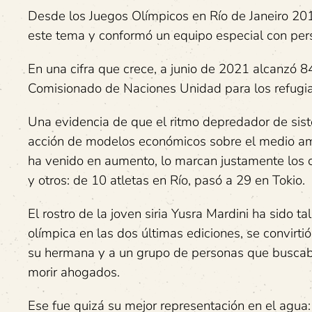
Desde los Juegos Olímpicos en Río de Janeiro 201
este tema y conformó un equipo especial con per
En una cifra que crece, a junio de 2021 alcanzó 84
Comisionado de Naciones Unidad para los refug
Una evidencia de que el ritmo depredador de siste
acción de modelos económicos sobre el medio am
ha venido en aumento, lo marcan justamente los c
y otros: de 10 atletas en Río, pasó a 29 en Tokio.
El rostro de la joven siria Yusra Mardini ha sido 
olímpica en las dos últimas ediciones, se convirti
su hermana y a un grupo de personas que buscaba
morir ahogados.
Ese fue quizá su mejor representación en el agua: 