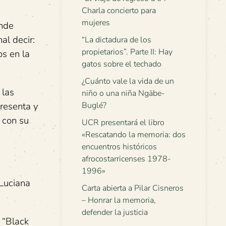
Charla concierto para
mujeres
ende
al decir:
“La dictadura de los
propietarios”. Parte II: Hay
os en la
gatos sobre el techado
¿Cuánto vale la vida de un
 las
niño o una niña Ngäbe-
presenta y
Buglé?
 con su
UCR presentará el libro
«Rescatando la memoria: dos
encuentros históricos
afrocostarricenses 1978-
1996»
 Luciana
Carta abierta a Pilar Cisneros
– Honrar la memoria,
defender la justicia
 “Black