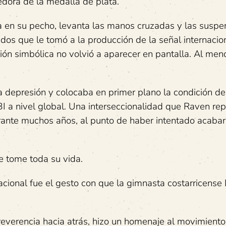
edora de la medalla de plata.
a en su pecho, levanta las manos cruzadas y las susp
dos que le tomó a la producción de la señal internacion
ción simbólica no volvió a aparecer en pantalla. Al men
la depresión y colocaba en primer plano la condición de
I a nivel global. Una interseccionalidad que Raven re
rante muchos años, al punto de haber intentado acabar
e tome toda su vida.
rnacional fue el gesto con que la gimnasta costarricense
 reverencia hacia atrás, hizo un homenaje al movimiento