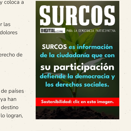
 y coloca a
r las
 dolores
derecho de
 de países
 ya han
 destino
lo logran,