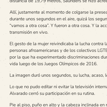
distancia de 19,79 metros, Saunders se hizo acre
Allí, justamente al momento de colgarse la prese
durante unos segundos en el aire, quizá los segun
“vamos a otra cosa”. Y fueron a otra cosa. Y la ac
transmisión en vivo.
El gesto de la mujer reivindicaba la lucha contra 
personas afroamericanas y de los colectivos LGTB
por la que ha experimentado discriminaciones du
vida luego de los Juegos Olímpicos de 2016.
La imagen duró unos segundos, su lucha, acaso, l
Lo que no pudo editar ni evitar la televisión inte
Alvarado cerró su participación en su rutina.
Pie al piso, puño en alto y la cabeza inclinada en