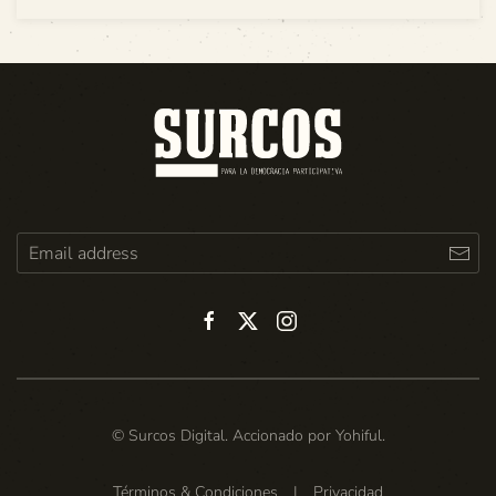
© Surcos Digital. Accionado por
Yohiful
.
Términos & Condiciones
|
Privacidad