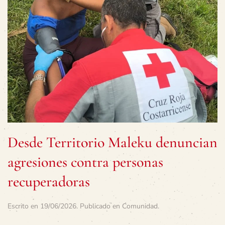
Desde Territorio Maleku denuncian
agresiones contra personas
recuperadoras
Escrito en
19/06/2026
. Publicado en
Comunidad
.