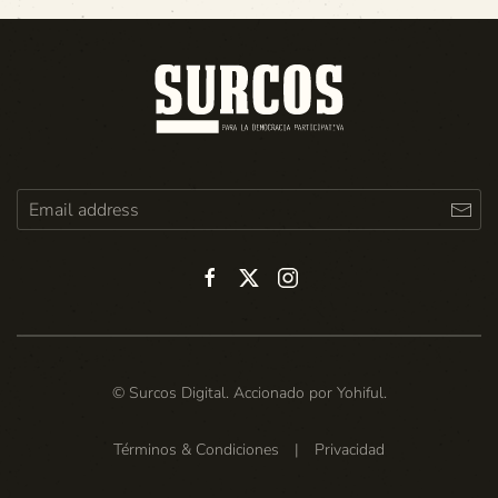
© Surcos Digital. Accionado por
Yohiful
.
Términos & Condiciones
|
Privacidad