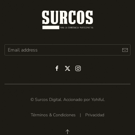
© Surcos Digital. Accionado por
Yohiful
.
Términos & Condiciones
|
Privacidad