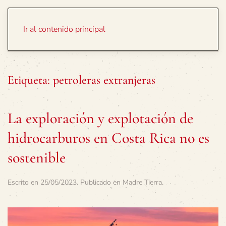
Portada
Temas
Ir al contenido principal
Etiqueta:
petroleras extranjeras
La exploración y explotación de
hidrocarburos en Costa Rica no es
sostenible
Escrito en
25/05/2023
. Publicado en
Madre Tierra
.