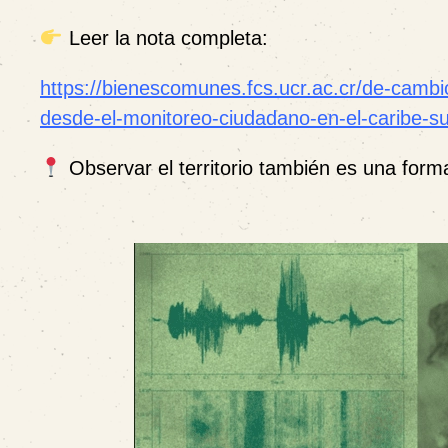
Leer la nota completa:
https://bienescomunes.fcs.ucr.ac.cr/de-cambio
desde-el-monitoreo-ciudadano-en-el-caribe-su
Observar el territorio también es una for