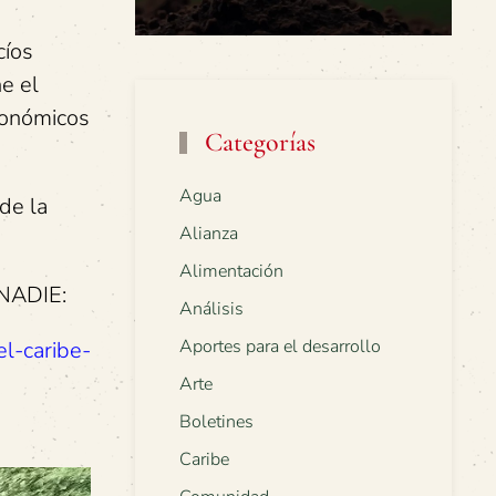
cíos
e el
conómicos
Categorías
Agua
de la
Alianza
Alimentación
eNADIE:
Análisis
Aportes para el desarrollo
el-caribe-
Arte
Boletines
Caribe