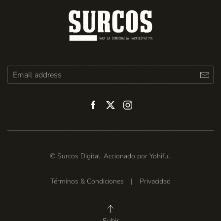
© Surcos Digital. Accionado por
Yohiful
.
Términos & Condiciones
|
Privacidad
Subir