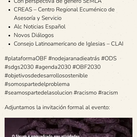
Con perspectiva de género SEMLA
CREAS – Centro Regional Ecuménico de
Asesoría y Servicio
Alc Noticias Español
Novos Diálogos
Consejo Latinoamericano de Iglesias – CLAI
#plataformaOBF #nodejaranadieatrás #ODS
#sdgs2030 #agenda2030 #OBF2030
#objetivosdedesarrollosostenible
#somospartedelproblema
#seamospartedelasolucion #racismo #racism
Adjuntamos la invitación formal al evento: