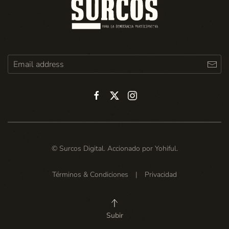
© Surcos Digital. Accionado por
Yohiful
.
Términos & Condiciones
|
Privacidad
Subir