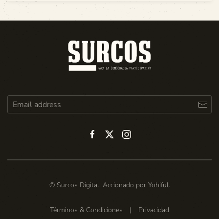
© Surcos Digital. Accionado por
Yohiful
.
Términos & Condiciones
|
Privacidad