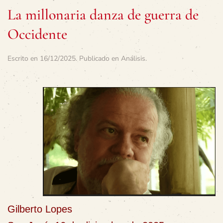
La millonaria danza de guerra de
Occidente
Escrito en
16/12/2025
. Publicado en
Análisis
.
Gilberto Lopes