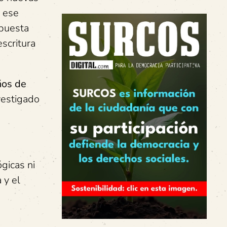
n ese
opuesta
escritura
ños de
vestigado
gicas ni
 y el