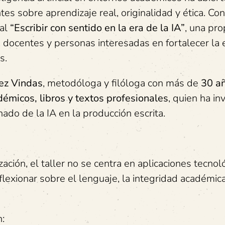
s sobre aprendizaje real, originalidad y ética. Co
ual
“Escribir con sentido en la era de la IA”
, una pr
s, docentes y personas interesadas en fortalecer la 
s.
ez Vindas
, metodóloga y filóloga con más de
30 a
démicos, libros y textos profesionales
, quien ha in
ado de la IA en la producción escrita.
a
ción, el taller no se centra en aplicaciones tecnoló
flexionar sobre el lenguaje, la integridad académica
: