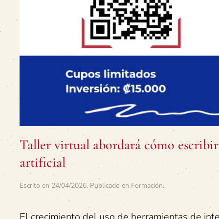
Taller virtual abordará cómo escribir
artificial
Escrito en
24/04/2026
. Publicado en
Formación
.
El crecimiento del uso de herramientas de inte