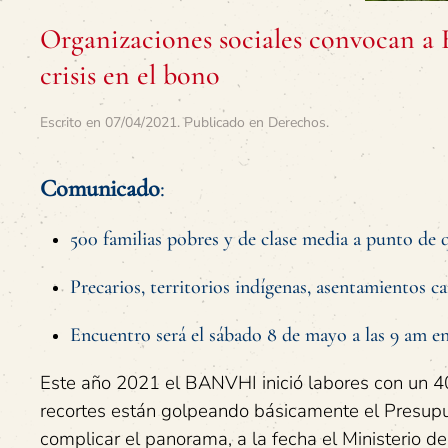
Organizaciones sociales convocan a 
crisis en el bono
Escrito en
07/04/2021
. Publicado en
Derechos
.
Comunicado
:
500 familias pobres y de clase media a punto de
Precarios, territorios indígenas, asentamientos 
Encuentro será el sábado 8 de mayo a las 9 am e
Este año 2021 el BANVHI inició labores con un 4
recortes están golpeando básicamente el Presupu
complicar el panorama, a la fecha el Ministerio d