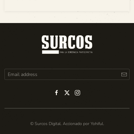
© Surcos Digital. Accionado por
Yohiful
.