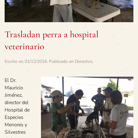
Trasladan perra a hospital
veterinario
Escrito en
01/12/2016
. Publicado en
Derechos
.
El Dr.
Mauricio
Jiménez,
director del
Hospital de
Especies
Menores y
Silvestres