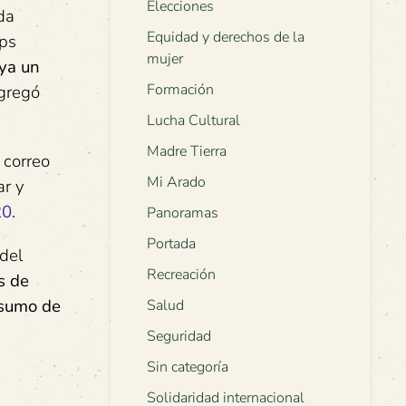
Elecciones
da
Equidad y derechos de la
ips
mujer
aya un
Formación
agregó
Lucha Cultural
Madre Tierra
 correo
Mi Arado
ar y
0.
Panoramas
Portada
 del
Recreación
s de
nsumo de
Salud
Seguridad
Sin categoría
Solidaridad internacional