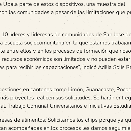
e Upala parte de estos dispositivos, una muestra del
con las comunidades a pesar de las limitaciones que p
a 10 líderes y lideresas de comunidades de San José d
a escuela sociocomunitaria en la que estamos trabaja
te entre ellos y en los procesos de formación que noso
 recursos económicos son limitados y no pueden estar
 para recibir las capacitaciones”, indicó Adilia Solís R
 gestiones en cantones como Limón, Guanacaste, Pococí
más proyectos realicen sus solicitudes. Se harán entre
, Trabajo Comunal Universitarios e Iniciativas Estudia
sas de alimentos. Solicitamos los chips porque ya q
entan acompañadas en los procesos les damos seguimie