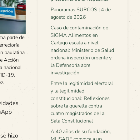
Panoramas SURCOS | 4 de
agosto de 2026
Caso de contaminación de
SIGMA Alimentos en
rma parte de
Cartago escala a nivel
rrectoría
nacional: Ministerio de Salud
ón paulatina
ordena inspección urgente y
de Acción
la Defensoría abre
a nacional
investigación
VID-19.
z.
Entre la legitimidad electoral
y la legitimidad
constitucional: Reflexiones
ividades
sobre la querella contra
tsApp
cuatro magistrados de la
Sala Constitucional
A 40 años de su fundación,
 se hizo
MUSADE convoca a un