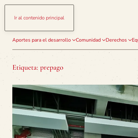
Ir al contenido principal
Aportes para el desarrollo
Comunidad
Derechos
Eq
Etiqueta:
prepago