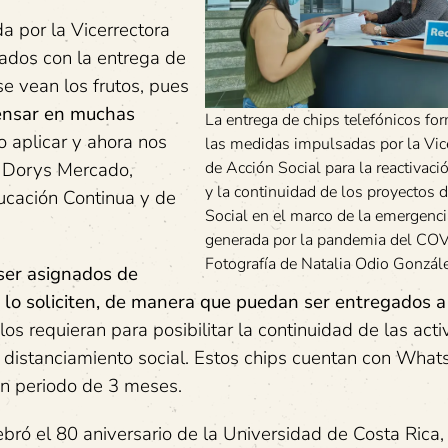
a por la Vicerrectora
tados con la entrega de
e vean los frutos, pues
pensar en muchas
La entrega de chips telefónicos fo
 aplicar y ahora nos
las medidas impulsadas por la Vice
ó Dorys Mercado,
de Acción Social para la reactivaci
y la continuidad de los proyectos 
ducación Continua y de
Social en el marco de la emergenci
generada por la pandemia del CO
Fotografía de Natalia Odio Gonzále
ser asignados de
e lo soliciten, de manera que puedan ser entregados a
os requieran para posibilitar la continuidad de las act
 distanciamiento social. Estos chips cuentan con Wha
un periodo de 3 meses.
bró el 80 aniversario de la Universidad de Costa Rica,