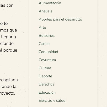
Alimentación
das con
Análisis
Aportes para el desarrollo
o lo
Arte
emos que
Boletines
 llegar a
ectando
Caribe
ial porque
Comunidad
Coyuntura
Cultura
Deporte
ecopilada
Derechos
erando la
Educación
royecto,
Ejercicio y salud