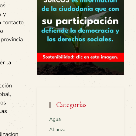
mos
s y
n contacto
to
provincia
er la
cción
obal,
los
Categorías
las
Agua
Alianza
lización