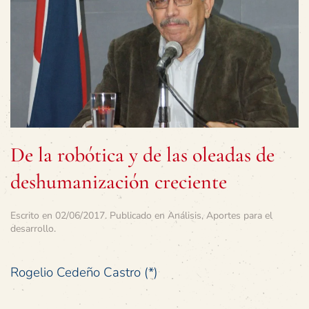
De la robótica y de las oleadas de
deshumanización creciente
Escrito en
02/06/2017
. Publicado en
Análisis
,
Aportes para el
desarrollo
.
Rogelio Cedeño Castro (*)