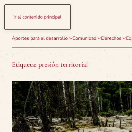
Ir al contenido principal
Aportes para el desarrollo
Comunidad
Derechos
Eq
Etiqueta:
presión territorial