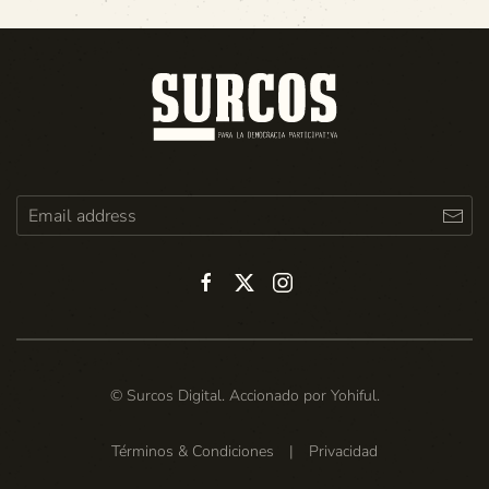
© Surcos Digital. Accionado por
Yohiful
.
Términos & Condiciones
|
Privacidad