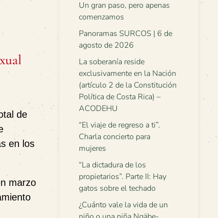
Un gran paso, pero apenas
comenzamos
Panoramas SURCOS | 6 de
agosto de 2026
xual
La soberanía reside
exclusivamente en la Nación
(artículo 2 de la Constitución
Política de Costa Rica) –
ACODEHU
otal de
“El viaje de regreso a ti”.
e
Charla concierto para
s en los
mujeres
“La dictadura de los
propietarios”. Parte II: Hay
en marzo
gatos sobre el techado
gamiento
¿Cuánto vale la vida de un
niño o una niña Ngäbe-