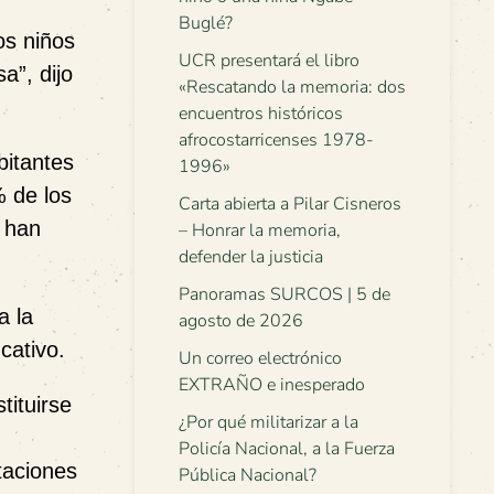
Buglé?
os niños
UCR presentará el libro
a”, dijo
«Rescatando la memoria: dos
encuentros históricos
afrocostarricenses 1978-
bitantes
1996»
% de los
Carta abierta a Pilar Cisneros
 han
– Honrar la memoria,
defender la justicia
Panoramas SURCOS | 5 de
a la
agosto de 2026
cativo.
Un correo electrónico
EXTRAÑO e inesperado
tituirse
¿Por qué militarizar a la
Policía Nacional, a la Fuerza
taciones
Pública Nacional?