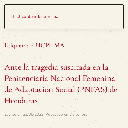
Portada
Temas
Ir al contenido principal
Etiqueta:
PRICPHMA
Ante la tragedia suscitada en la
Penitenciaría Nacional Femenina
de Adaptación Social (PNFAS) de
Honduras
Escrito en
23/06/2023
. Publicado en
Derechos
.