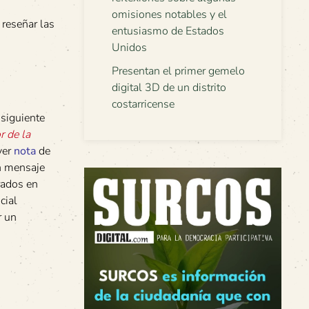
omisiones notables y el
 reseñar las
entusiasmo de Estados
Unidos
Presentan el primer gemelo
digital 3D de un distrito
costarricense
 siguiente
r de la
ver
nota
de
un mensaje
rados en
cial
r un