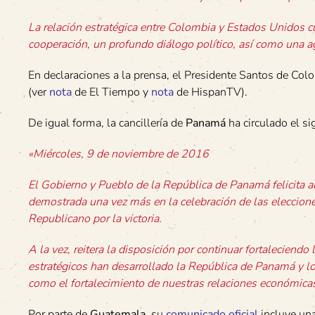
La relación estratégica entre Colombia y Estados Unidos cu
cooperación, un profundo diálogo político, así como una a
En declaraciones a la prensa, el Presidente Santos de Col
(ver
nota
de El Tiempo y
nota
de HispanTV).
De igual forma, la cancillería de
Panamá
ha circulado el s
«Miércoles, 9 de noviembre de 2016
El Gobierno y Pueblo de la República de Panamá felicita 
demostrada una vez más en la celebración de las eleccione
Republicano por la victoria.
A la vez, reitera la disposición por continuar fortaleciend
estratégicos han desarrollado la República de Panamá y 
como el fortalecimiento de nuestras relaciones económicas
Por parte de
Guatemala
, su
comunicado oficial
incluye una