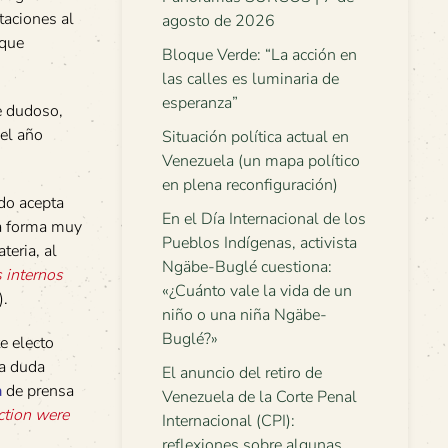
taciones al
agosto de 2026
 que
Bloque Verde: “La acción en
las calles es luminaria de
esperanza”
e dudoso,
 el año
Situación política actual en
Venezuela (un mapa político
en plena reconfiguración)
do acepta
En el Día Internacional de los
na forma muy
Pueblos Indígenas, activista
teria, al
Ngäbe-Buglé cuestiona:
 internos
«¿Cuánto vale la vida de un
).
niño o una niña Ngäbe-
Buglé?»
e electo
la duda
El anuncio del retiro de
a
de prensa
Venezuela de la Corte Penal
ction were
Internacional (CPI):
reflexiones sobre algunas