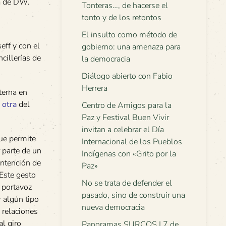
sa de DW.
Tonteras…, de hacerse el
tonto y de los retontos
El insulto como método de
ff y con el
gobierno: una amenaza para
cillerías de
la democracia
Diálogo abierto con Fabio
Herrera
terna en
a
otra
del
Centro de Amigos para la
Paz y Festival Buen Vivir
invitan a celebrar el Día
que permite
Internacional de los Pueblos
 parte de un
Indígenas con «Grito por la
intención de
Paz»
 Este gesto
No se trata de defender el
n portavoz
pasado, sino de construir una
 algún tipo
nueva democracia
 relaciones
al giro
Panoramas SURCOS | 7 de