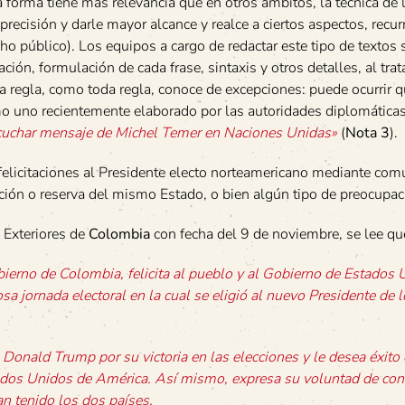
 forma tiene más relevancia que en otros ámbitos, la técnica de 
recisión y darle mayor alcance y realce a ciertos aspectos, recur
ho público). Los equipos a cargo de redactar este tipo de textos
ión, formulación de cada frase, sintaxis y otros detalles, al trat
ta regla, como toda regla, conoce de excepciones: puede ocurrir 
omo uno recientemente elaborado por las autoridades diplomática
escuchar mensaje de Michel Temer en Naciones Unidas»
(
Nota 3
).
elicitaciones al Presidente electo norteamericano mediante co
nción o reserva del mismo Estado, o bien algún tipo de preocupac
 Exteriores de
Colombia
con fecha del 9 de noviembre, se lee qu
bierno de Colombia, felicita al pueblo y al Gobierno de Estados
sa jornada electoral en la cual se eligió al nuevo Presidente de 
Donald Trump por su victoria en las elecciones y le desea éxito 
dos Unidos de América. Así mismo, expresa su voluntad de con
an tenido los dos países.