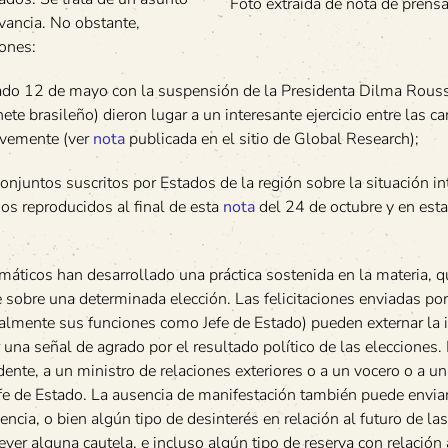
Foto extraída de nota de pren
evancia. No obstante,
iones:
sado 12 de mayo con la suspensión de la Presidenta Dilma Rousse
e brasileño) dieron lugar a un interesante ejercicio entre las can
evemente (ver
nota
publicada en el sitio de Global Research);
njuntos suscritos por Estados de la región sobre la situación in
s reproducidos al final de esta
nota
del 24 de octubre y en est
máticos han desarrollado una práctica sostenida en la materia, 
 sobre una determinada elección. Las felicitaciones enviadas por
almente sus funciones como Jefe de Estado) pueden externar la 
 una señal de agrado por el resultado político de las elecciones.
ente, a un ministro de relaciones exteriores o a un vocero o a u
efe de Estado. La ausencia de manifestación también puede enviar
ncia, o bien algún tipo de desinterés en relación al futuro de las
er alguna cautela, e incluso algún tipo de reserva con relación 