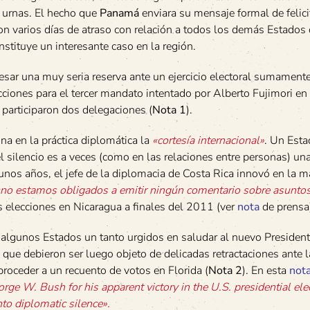
as urnas. El hecho que
Panamá
enviara su mensaje formal de felici
on varios días de atraso con relación a todos los demás Estados
onstituye un interesante caso en la región.
resar una muy seria reserva ante un ejercicio electoral sumament
ciones para el tercer mandato intentado por Alberto Fujimori en
 participaron dos delegaciones (
Nota 1
).
na en la práctica diplomática la
«cortesía internacional»
. Un Esta
l silencio es a veces (como en las relaciones entre personas) u
nos años, el jefe de la diplomacia de Costa Rica innovó en la ma
«no estamos obligados a emitir ningún comentario sobre asuntos
as elecciones en Nicaragua a finales del 2011 (ver
nota
de prensa
algunos Estados un tanto urgidos en saludar al nuevo President
que debieron ser luego objeto de delicadas retractaciones ante 
 proceder a un recuento de votos en Florida (
Nota 2
). En esta
not
ge W. Bush for his apparent victory in the U.S. presidential ele
nto diplomatic silence».