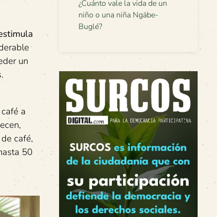
¿Cuánto vale la vida de un
niño o una niña Ngäbe-
Buglé?
 estimula
iderable
eder un
.
 café a
ecen,
 de café,
hasta 50