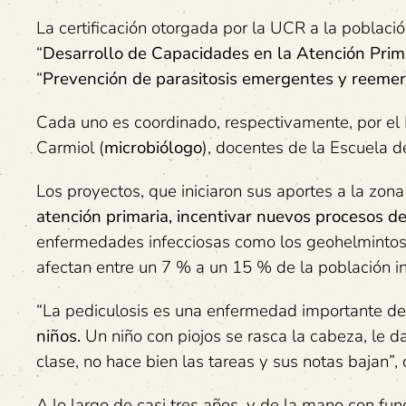
La certificación otorgada por la UCR a la poblaci
“
Desarrollo de Capacidades en la Atención Prim
“
Prevención de parasitosis emergentes y reeme
Cada uno es coordinado, respectivamente, por el D
Carmiol (
microbiólogo
), docentes de la Escuela 
Los proyectos, que iniciaron sus aportes a la zon
atención primaria, incentivar nuevos procesos 
enfermedades infecciosas como los geohelmintos (p
afectan entre un 7 % a un 15 % de la población in
“La pediculosis es una enfermedad importante d
niños.
Un niño con piojos se rasca la cabeza, le 
clase, no hace bien las tareas y sus notas bajan”,
A lo largo de casi tres años, y de la mano con fun