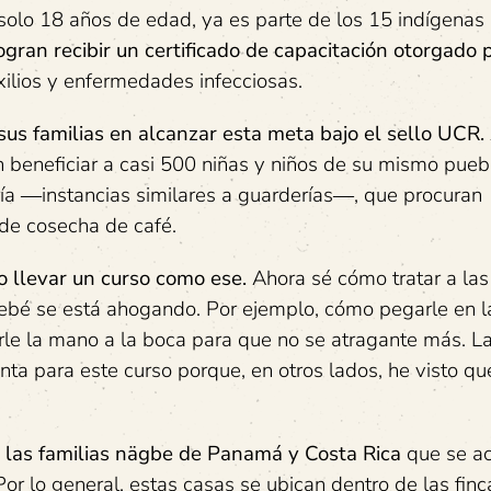
on solo 18 años de edad, ya es parte de los 15 indígena
ogran recibir un certificado de capacitación otorgado 
ilios y enfermedades infecciosas.
us familias en alcanzar esta meta bajo el sello UCR.
beneficiar a casi 500 niñas y niños de su mismo pueb
ía ―instancias similares a guarderías―, que procuran
o de cosecha de café.
o llevar un curso como ese.
Ahora sé cómo tratar a la
bebé se está ahogando. Por ejemplo, cómo pegarle en l
rle la mano a la boca para que no se atragante más. L
a para este curso porque, en otros lados, he visto qu
de las familias nägbe de Panamá y Costa Rica
que se a
Por lo general, estas casas se ubican dentro de las finc