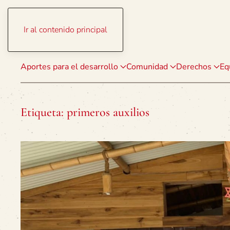
Ir al contenido principal
Aportes para el desarrollo
Comunidad
Derechos
Eq
Etiqueta:
primeros auxilios