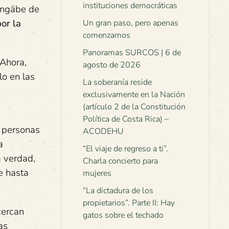
instituciones democráticas
s ngäbe de
por la
Un gran paso, pero apenas
comenzamos
Panoramas SURCOS | 6 de
Ahora,
agosto de 2026
lo en las
La soberanía reside
exclusivamente en la Nación
(artículo 2 de la Constitución
Política de Costa Rica) –
s personas
ACODEHU
a
“El viaje de regreso a ti”.
a verdad,
Charla concierto para
e hasta
mujeres
“La dictadura de los
propietarios”. Parte II: Hay
cercan
gatos sobre el techado
as