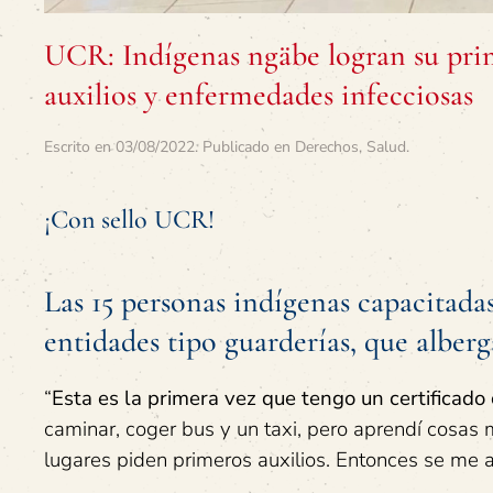
UCR: Indígenas ngäbe logran su prim
auxilios y enfermedades infecciosas
Escrito en
03/08/2022
. Publicado en
Derechos
,
Salud
.
¡Con sello UCR!
Las 15 personas indígenas capacitadas
entidades tipo guarderías, que alber
“
Esta es la primera vez que tengo un certificado
caminar, coger bus y un taxi, pero aprendí cosa
lugares piden primeros auxilios. Entonces se me 