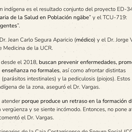
ón indígena es el resultado conjunto del proyecto ED-
aria de la Salud en Población ngäbe
” y el TCU-719:
rgentes
”.
r. Jean Carlo Segura Aparicio (
médico
) y el Dr. Jorge
de Medicina de la UCR.
a desde el 2018,
buscan prevenir enfermedades, prom
de enseñanza no formales
, así como afrontar distintas
arásitos intestinales) y la pediculosis (piojos). Estos
dígena de la zona, aseguró el Dr. Vargas.
e atender
porque produce un retraso en la formación d
da vergüenza y se siente incómodo. Entonces, no pone a
 comentó el Dr. Vargas.
cionarios de la Caja Costarricense de Seguro Social (CC