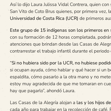
Así lo dijo Laura Julissa Vidal Contrera, quien c
San Vito de Coto Brus quienes, por primera vez,
l
Universidad de Costa Rica (UCR)
de primeros aux
Este grupo de 15 indígenas son los primeros en s
con su formación de 12 horas completada, podrán 
atenciones que brindan desde las Casas de Alegr
contrarrestar el trabajo infantil durante el period
“
Si no hubiera sido por la UCR, no hubiese podid
si ocupan ayuda, cómo hablar y qué hacer si un 
espaldita, cómo pasarlo a la otra mano y no mete
estoy muy agradecida de que me tomaran en cuent
hay que pagarlo”, ahondó Laura.
Las Casas de la Alegría alojan a
las y los hijos 
cada año para trabajar en la recolección de café. 