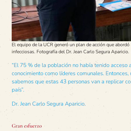
El equipo de la UCR generó un plan de acción que abordó d
infecciosas. Fotografía del Dr. Jean Carlo Segura Aparicio.
“El 75 % de la población no había tenido acceso a 
conocimiento como líderes comunales. Entonces, n
sabemos que estas 43 personas van a replicar con
país”.
Dr. Jean Carlo Segura Aparicio.
Gran esfuerzo