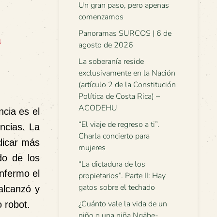
Un gran paso, pero apenas
comenzamos
Panoramas SURCOS | 6 de
a
agosto de 2026
La soberanía reside
exclusivamente en la Nación
(artículo 2 de la Constitución
Política de Costa Rica) –
ACODEHU
cia es el
“El viaje de regreso a ti”.
encias. La
Charla concierto para
dicar más
mujeres
do de los
“La dictadura de los
enfermo el
propietarios”. Parte II: Hay
gatos sobre el techado
alcanzó y
¿Cuánto vale la vida de un
 robot.
niño o una niña Ngäbe-