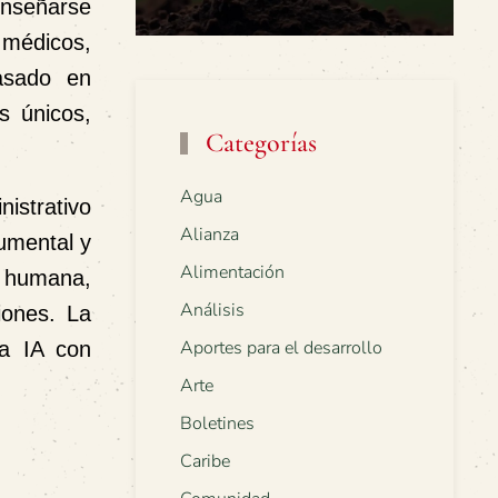
enseñarse
 médicos,
basado en
s únicos,
Categorías
Agua
nistrativo
Alianza
cumental y
Alimentación
n humana,
Análisis
ciones. La
Aportes para el desarrollo
la IA con
Arte
Boletines
Caribe