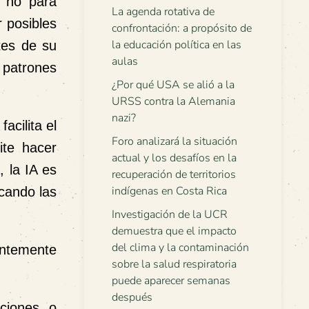
, no para
La agenda rotativa de
 posibles
confrontación: a propósito de
la educación política en las
tes de su
aulas
 patrones
¿Por qué USA se alió a la
URSS contra la Alemania
nazi?
acilita el
Foro analizará la situación
ite hacer
actual y los desafíos en la
, la IA es
recuperación de territorios
indígenas en Costa Rica
icando las
Investigación de la UCR
demuestra que el impacto
del clima y la contaminación
entemente
sobre la salud respiratoria
puede aparecer semanas
después
ciones o