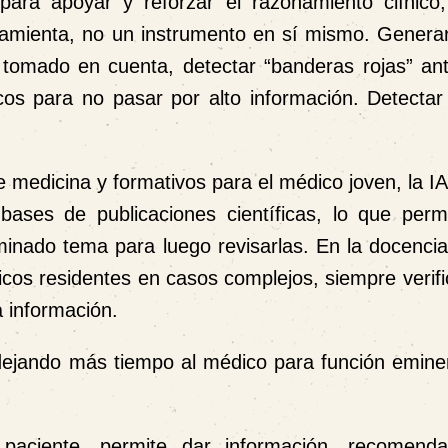
para apoyar y reforzar el razonamiento clínico
ramienta, no un instrumento en sí mismo. Generar
n tomado en cuenta, detectar “banderas rojas” an
cos para no pasar por alto información. Detectar
 medicina y formativos para el médico joven, la IA f
bases de publicaciones científicas, lo que perm
minado tema para luego revisarlas. En la docencia
icos residentes en casos complejos, siempre verif
a información.
a, dejando más tiempo al médico para función emin
paciente, permite dar información, recomenda