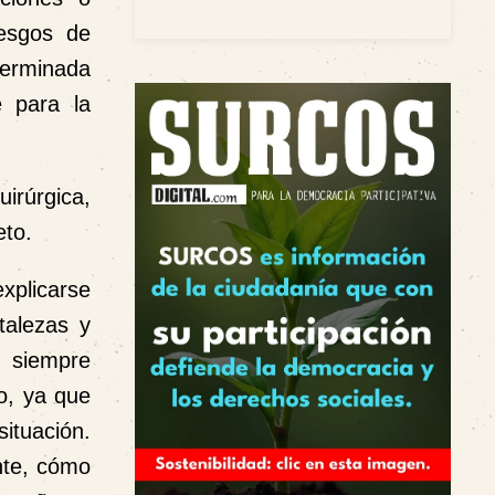
iesgos de
terminada
 para la
irúrgica,
eto.
explicarse
talezas y
, siempre
o, ya que
situación.
ente, cómo