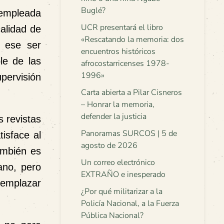
Buglé?
n empleada
UCR presentará el libro
alidad de
«Rescatando la memoria: dos
a ese ser
encuentros históricos
le de las
afrocostarricenses 1978-
1996»
pervisión
Carta abierta a Pilar Cisneros
– Honrar la memoria,
defender la justicia
 revistas
Panoramas SURCOS | 5 de
isface al
agosto de 2026
ambién es
Un correo electrónico
ano, pero
EXTRAÑO e inesperado
reemplazar
¿Por qué militarizar a la
Policía Nacional, a la Fuerza
Pública Nacional?