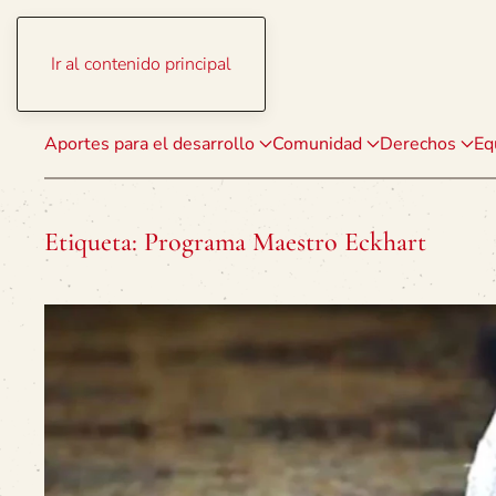
Ir al contenido principal
Aportes para el desarrollo
Comunidad
Derechos
Eq
Etiqueta:
Programa Maestro Eckhart