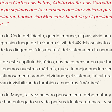
eros Carlos Luis Fallas, Adolfo Braña, Luis Carballo,
uego supimos que las personas que intervinieron par
sinaran habían sido Monseñor Sanabria y el presiden
te….”
to de Codo del Diablo, quedó impune, el país vivió una
epresión luego de la Guerra Civil del 48. El asesinato a
e los dirigentes “desafectos” del sistema era la norma
o de este capítulo histórico, nos hace pensar en que t
 tenemos nuestros mártires, que a lo mejor pueden ser
astimosamente vamos olvidando; el sistema, la cultura 
van invisibilizando también a nuestros “mártires”.
ro de Mayo, tal vez nuestro pensamiento debe mutar y
ue han entregado su vida por sus ideales…utopías …y s