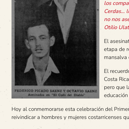
los compañ
Cerdas… l
no nos ase
Otilio Ula
El asesina
etapa de r
mansalva d
El recuerd
Costa Rica
pero que l
educación 
Hoy al conmemorarse esta celebración del Prime
reivindicar a hombres y mujeres costarricenses q