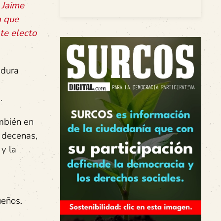
 Jaime
a que
te electo
 dura
.
ambién en
 decenas,
y la
ueños.