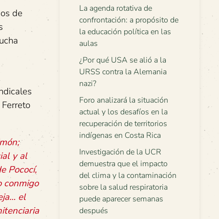
La agenda rotativa de
hos de
confrontación: a propósito de
s
la educación política en las
lucha
aulas
¿Por qué USA se alió a la
URSS contra la Alemania
nazi?
ndicales
Foro analizará la situación
Ferreto
actual y los desafíos en la
recuperación de territorios
indígenas en Costa Rica
imón;
Investigación de la UCR
al y al
demuestra que el impacto
e Pococí,
del clima y la contaminación
do conmigo
sobre la salud respiratoria
eja… el
puede aparecer semanas
itenciaria
después