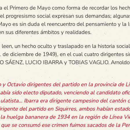
a el Primero de Mayo como forma de recordar los hec
y el progresismo social expresan sus demandas; alguna
 Mayo es sin duda el reencuentro del pensamiento y la 
 en sus diferentes ámbitos y realidades.
leen, un hecho oculto y traslapado en la historia social
 de diciembre de 1949), en el cual cuatro dirigentes si
O SÁENZ, LUCIO IBARRA y TOBIAS VAGLIO. Arnoldo 
 y Octavio dirigentes del partido en la provincia de L
abía sido electo diputado, venciendo al candidato ofici
ulatista… Ibarra era dirigente campesino del cantón d
irigente del partido en Siquirres, ambos habían esta
 la huelga bananera de 1934 en la región de Línea Vi
 que se consumó ese crimen fuimos sacados de la Pen