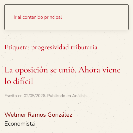
Portada
Temas
Ir al contenido principal
Etiqueta:
progresividad tributaria
La oposición se unió. Ahora viene
lo difícil
Escrito en
02/05/2026
. Publicado en
Análisis
.
Welmer Ramos González
Economista